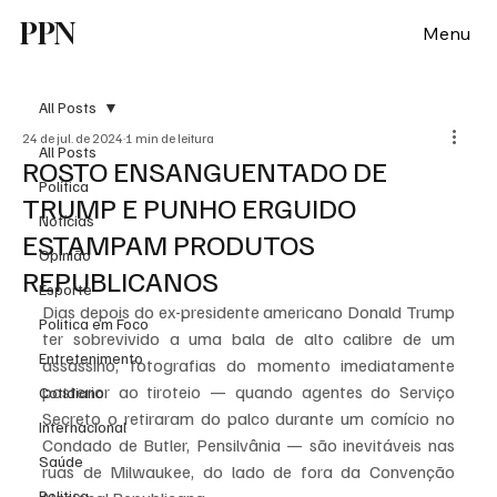
PPN
Menu
All Posts
24 de jul. de 2024
1 min de leitura
All Posts
ROSTO ENSANGUENTADO DE
Política
TRUMP E PUNHO ERGUIDO
Notícias
ESTAMPAM PRODUTOS
Opinião
REPUBLICANOS
Esporte
Dias depois do ex-presidente americano Donald Trump 
Politica em Foco
ter sobrevivido a uma bala de alto calibre de um 
Entretenimento
assassino, fotografias do momento imediatamente 
posterior ao tiroteio — quando agentes do Serviço 
Cotidiano
Secreto o retiraram do palco durante um comício no 
Internacional
Condado de Butler, Pensilvânia — são inevitáveis ​​nas 
Saúde
ruas de Milwaukee, do lado de fora da Convenção 
Politica