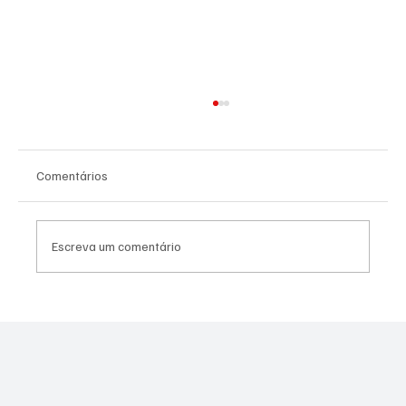
Comentários
Escreva um comentário
IRÃ CONFIRMADO - TENSÕES ENTRE
ESTADOS UNIDOS, ISRAEL E IRÃ CAUSAM
DESCONFORTO PARA A COPA DO MUNDO
DE 2026