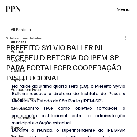
PPN
Menu
All Posts
2 de fev.
1 min de leitura
All Posts
PREFEITO SYLVIO BALLERINI
Política
RECEBEU DIRETORIA DO IPEM-SP
Notícias
PARA FORTALECER COOPERAÇÃO
Opinião
INSTITUCIONAL
Esporte
Na tarde da ultima quarta-feira (28), o Prefeito Sylvio 
Politica em Foco
Ballerini recebeu a diretoria do Instituto de Pesos e 
Entretenimento
Medidas do Estado de São Paulo (IPEM-SP).
O encontro teve como objetivo fortalecer a 
Cotidiano
cooperação institucional entre a administração 
Internacional
municipal e o órgão estadual.
Saúde
Durante a reunião, o superintendente do IPEM-SP, 
Politica