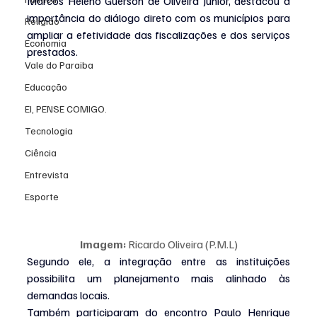
Marcos Heleno Guerson de Oliveira Júnior, destacou a 
importância do diálogo direto com os municípios para 
Religião
ampliar a efetividade das fiscalizações e dos serviços 
Economia
prestados.
Vale do Paraiba
Educação
EI, PENSE COMIGO.
Tecnologia
Ciência
Entrevista
Esporte
Imagem:
 Ricardo Oliveira (P.M.L)
Segundo ele, a integração entre as instituições 
possibilita um planejamento mais alinhado às 
demandas locais.
Também participaram do encontro Paulo Henrique 