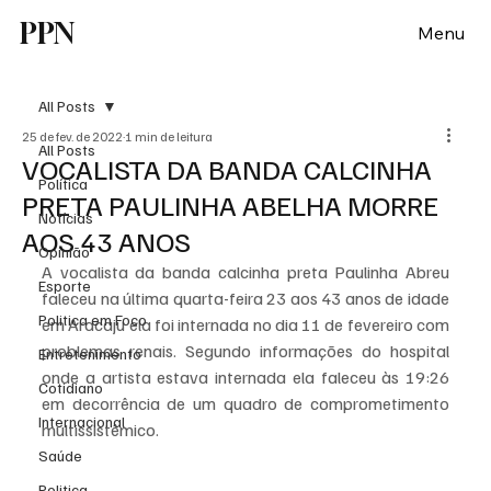
PPN
Menu
All Posts
25 de fev. de 2022
1 min de leitura
All Posts
VOCALISTA DA BANDA CALCINHA
Política
PRETA PAULINHA ABELHA MORRE
Notícias
AOS 43 ANOS
Opinião
A vocalista da banda calcinha preta Paulinha Abreu 
Esporte
faleceu na última quarta-feira 23 aos 43 anos de idade 
Politica em Foco
em Aracaju ela foi internada no dia 11 de fevereiro com 
problemas renais. Segundo informações do hospital 
Entretenimento
onde a artista estava internada ela faleceu às 19:26 
Cotidiano
em decorrência de um quadro de comprometimento 
Internacional
multissistêmico. 
Saúde
Politica