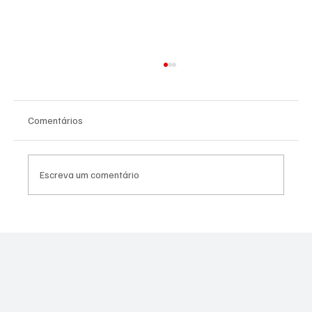
Comentários
Escreva um comentário
LORENA PROMOVE 2º FESTIVAL DE
INVERNO