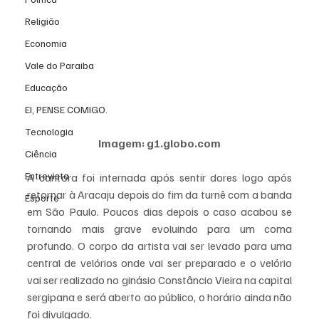
Religião
Economia
Vale do Paraiba
Educação
EI, PENSE COMIGO.
Tecnologia
Imagem: g1.globo.com
Ciência
Entrevista
A cantora foi internada após sentir dores logo após 
retornar à Aracaju depois do fim da turnê com a banda 
Esporte
em São Paulo. Poucos dias depois o caso acabou se 
tornando mais grave evoluindo para um coma 
profundo. O corpo da artista vai ser levado para uma 
central de velórios onde vai ser preparado e o velório 
vai ser realizado no ginásio Constâncio Vieira na capital 
sergipana e será aberto ao público, o horário ainda não 
foi divulgado. 