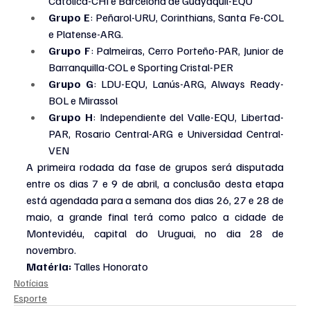
Católica-CHI e Barcelona de Guayaquil-EQU
Grupo E
: Peñarol-URU, Corinthians, Santa Fe-COL 
e Platense-ARG.
Grupo F
: Palmeiras, Cerro Porteño-PAR, Junior de 
Barranquilla-COL e Sporting Cristal-PER
Grupo G
: LDU-EQU, Lanús-ARG, Always Ready-
BOL e Mirassol
Grupo H
: Independiente del Valle-EQU, Libertad-
PAR, Rosario Central-ARG e Universidad Central-
VEN
A primeira rodada da fase de grupos será disputada 
entre os dias 7 e 9 de abril, a conclusão desta etapa 
está agendada para a semana dos dias 26, 27 e 28 de 
maio, a grande final terá como palco a cidade de 
Montevidéu, capital do Uruguai, no dia 28 de 
novembro.
Matéria: 
Talles Honorato
Notícias
Esporte