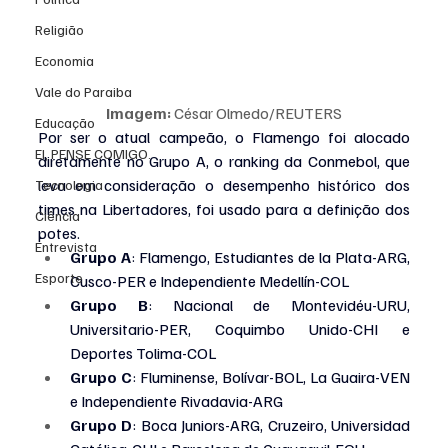
Religião
Economia
Vale do Paraiba
Imagem: 
César Olmedo/REUTERS
Educação
Por ser o atual campeão, o Flamengo foi alocado 
EI, PENSE COMIGO.
diretamente no Grupo A, o ranking da Conmebol, que 
leva em consideração o desempenho histórico dos 
Tecnologia
times na Libertadores, foi usado para a definição dos 
Ciência
potes.
Entrevista
Grupo A
: Flamengo, Estudiantes de la Plata-ARG, 
Esporte
Cusco-PER e Independiente Medellín-COL
Grupo B
: Nacional de Montevidéu-URU, 
Universitario-PER, Coquimbo Unido-CHI e 
Deportes Tolima-COL
Grupo C
: Fluminense, Bolívar-BOL, La Guaira-VEN 
e Independiente Rivadavia-ARG
Grupo D
: Boca Juniors-ARG, Cruzeiro, Universidad 