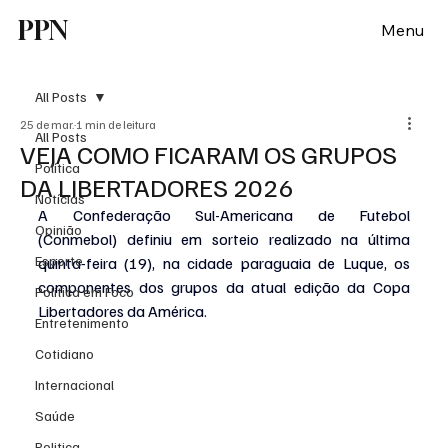
PPN
Menu
All Posts
25 de mar.
1 min de leitura
All Posts
VEJA COMO FICARAM OS GRUPOS
Política
DA LIBERTADORES 2026
Notícias
A Confederação Sul-Americana de Futebol 
Opinião
(Conmebol) definiu em sorteio realizado na última 
Esporte
quinta-feira (19), na cidade paraguaia de Luque, os 
componentes dos grupos da atual edição da Copa 
Politica em Foco
Libertadores da América.
Entretenimento
Cotidiano
Internacional
Saúde
Politica