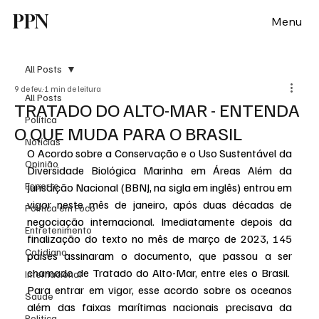
PPN
Menu
All Posts
9 de fev.
1 min de leitura
All Posts
TRATADO DO ALTO-MAR - ENTENDA
Política
O QUE MUDA PARA O BRASIL
Notícias
O Acordo sobre a Conservação e o Uso Sustentável da 
Opinião
Diversidade Biológica Marinha em Áreas Além da 
Esporte
Jurisdição Nacional (BBNJ, na sigla em inglês) entrou em 
vigor neste mês de janeiro, após duas décadas de 
Politica em Foco
negociação internacional. Imediatamente depois da 
Entretenimento
finalização do texto no mês de março de 2023, 145 
Cotidiano
países assinaram o documento, que passou a ser 
chamado de Tratado do Alto-Mar, entre eles o Brasil.  
Internacional
Para entrar em vigor, esse acordo sobre os oceanos 
Saúde
além das faixas marítimas nacionais precisava da 
Politica