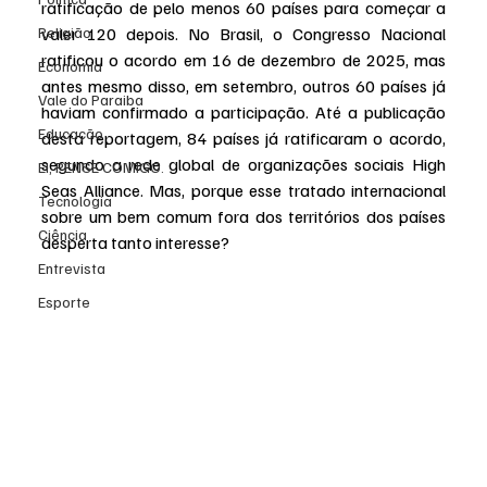
ratificação de pelo menos 60 países para começar a 
Religião
valer 120 depois. No Brasil, o Congresso Nacional 
ratificou o acordo em 16 de dezembro de 2025, mas 
Economia
antes mesmo disso, em setembro, outros 60 países já 
Vale do Paraiba
haviam confirmado a participação. Até a publicação 
Educação
desta reportagem, 84 países já ratificaram o acordo, 
segundo a rede global de organizações sociais High 
EI, PENSE COMIGO.
Seas Alliance. Mas, porque esse tratado internacional 
Tecnologia
sobre um bem comum fora dos territórios dos países 
Ciência
desperta tanto interesse?
Entrevista
Esporte