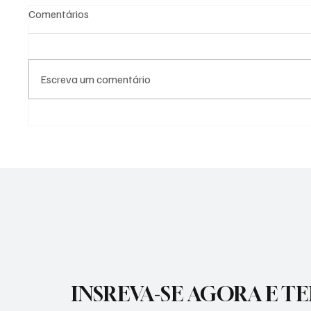
Comentários
Escreva um comentário
PREFEITURA DE
PREFEI
GUARATINGUETÁ FIRMA
AÇÕES 
TERMOS DE FOMENTO COM A
DIFERE
GUARDA MIRIM E O SOS
CIDADE
SERVIÇO DE OBRAS SOCIAIS
INSREVA-SE AGORA E T