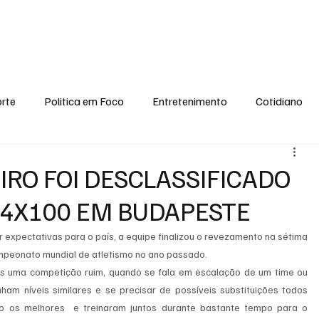
conomia
Saúde
Esporte
Entretenimento
Ciência
Entrevistas
rte
Politica em Foco
Entretenimento
Cotidiano
EI, PENSE COMIGO.
Tecnologia
Ciência
Entrevista
IRO FOI DESCLASSIFICADO
4X100 EM BUDAPESTE
r expectativas para o país, a equipe finalizou o revezamento na sétima 
campeonato mundial de atletismo no ano passado.
s uma competição ruim, quando se fala em escalação de um time ou 
ham níveis similares e se precisar de possíveis substituições todos 
o os melhores  e treinaram juntos durante bastante tempo para o 