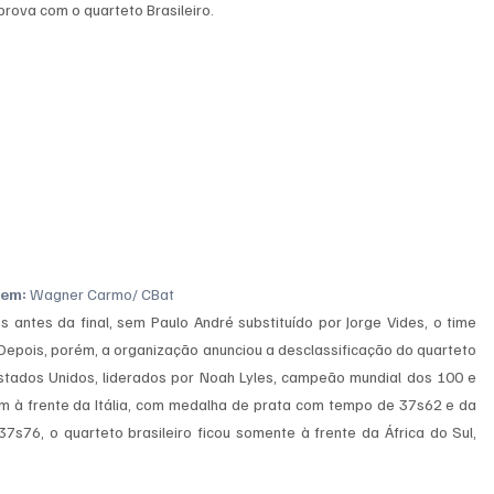
rova com o quarteto Brasileiro.
em: 
Wagner Carmo/ CBat
 antes da final, sem Paulo André substituído por Jorge Vides, o time 
Depois, porém, a organização anunciou a desclassificação do quarteto 
stados Unidos, liderados por Noah Lyles, campeão mundial dos 100 e 
m à frente da Itália, com medalha de prata com tempo de 37s62 e da 
76, o quarteto brasileiro ficou somente à frente da África do Sul, 