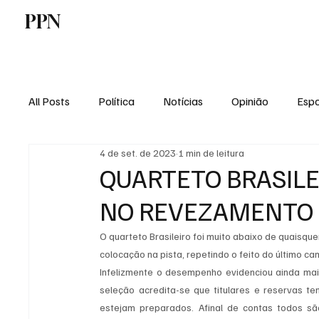
PPN
Home
Politica
Tecnologia
E
All Posts
Política
Notícias
Opinião
Espo
4 de set. de 2023
1 min de leitura
Economia
Vale do Paraiba
Educação
QUARTETO BRASILE
NO REVEZAMENTO 
O quarteto Brasileiro foi muito abaixo de quaisque
colocação na pista, repetindo o feito do último 
Infelizmente o desempenho evidenciou ainda mai
seleção acredita-se que titulares e reservas ten
estejam preparados. Afinal de contas todos sã