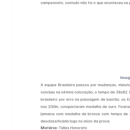
campeonato, contudo não foi o que aconteceu na p
Imag
A equipe Brasileira passou por mudanças, minutos
concluiu na sétima colocação, o tempo de 38s82. 
brasileiro por erro na passagem de bastão, os E
nos 200m, conquistaram medalha de ouro. Ficara
Jamaica com medalha de bronze com tempo de 37s
desclassificada logo no início da prova.
Matéria: 
Talles Honorato