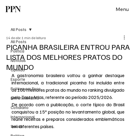
PPN
Menu
All Posts
14 de abr.
1 min de leitura
All Posts
PICANHA BRASILEIRA ENTROU PARA
Política
LISTA DOS MELHORES PRATOS DO
Notícias
MUNDO
Opinião
A gastronomia brasileira voltou a ganhar destaque 
Esporte
internacional, a tradicional picanha foi incluída entre 
Politica em Foco
os 100 melhores pratos do mundo no ranking divulgado 
pelo TasteAtlas, referente ao período 2025/2026.
Entretenimento
De acordo com a publicação, o corte típico do Brasil 
Cotidiano
conquistou a 15ª posição
no levantamento global, que 
Internacional
reúne receitas e preparos considerados emblemáticos 
em diferentes países.
Saúde
Politica