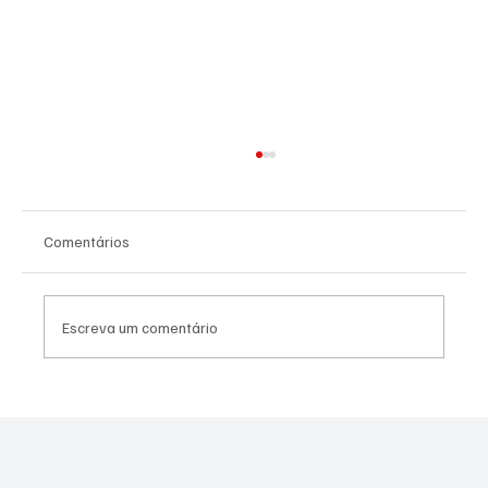
Comentários
Escreva um comentário
PREFEITURA REALIZARÁ VACINAÇÃO
ANTIRRÁBICA PARA PETS