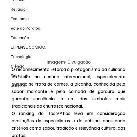
Religião
Economia
Vale do Paraiba
Educação
EI, PENSE COMIGO.
Tecnologia
Imagem:
 Divulgação
Ciência
O reconhecimento reforça o protagonismo da culinária 
Entrevista
brasileira no cenário internacional, especialmente 
quando se trata de carnes, a picanha, conhecida pelo 
Esporte
sabor marcante e pela camada de gordura que 
garante suculência, é um dos símbolos mais 
tradicionais do churrasco nacional.
O ranking do TasteAtlas leva em consideração 
avaliações de especialistas e
do público, analisando 
critérios como sabor, tradição e relevância cultural dos 
pratos.