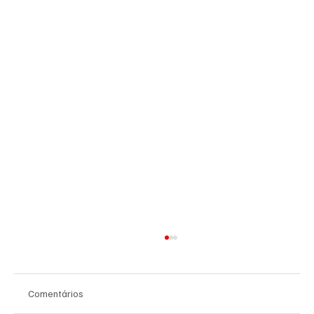
Comentários
Sumika Mori