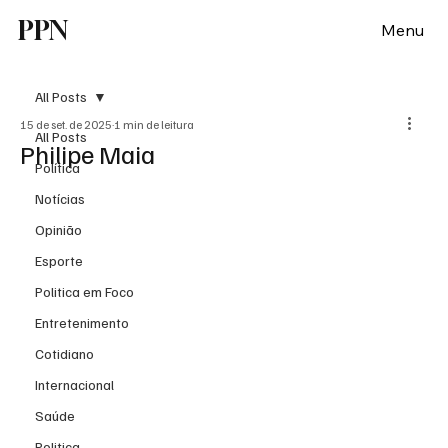
PPN
Menu
All Posts
15 de set. de 2025
1 min de leitura
All Posts
Philipe Maia
Política
Notícias
Opinião
Esporte
Politica em Foco
Entretenimento
Cotidiano
Internacional
Saúde
Politica