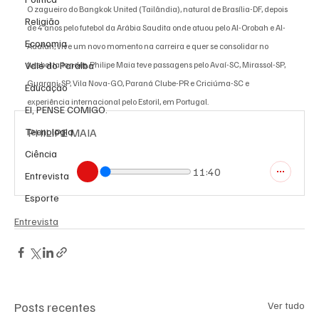
O zagueiro do Bangkok United (Tailândia), natural de Brasília-DF, depois 
Religião
de 4 anos pelo futebol da Arábia Saudita onde atuou pelo Al-Orobah e Al-
Economia
Adalah, vive um novo momento na carreira e quer se consolidar no 
futebol tailandês. Philipe Maia teve passagens pelo Avaí-SC, Mirassol-SP, 
Vale do Paraiba
Guarani-SP, Vila Nova-GO, Paraná Clube-PR e Criciúma-SC e 
Educação
experiência internacional pelo Estoril, em Portugal.
EI, PENSE COMIGO.
PHILIPE MAIA
Tecnologia
Ciência
11:40
Entrevista
Esporte
Entrevista
Posts recentes
Ver tudo