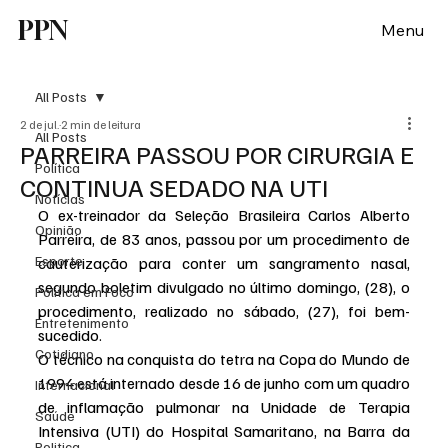
PPN
Menu
All Posts
2 de jul.
2 min de leitura
All Posts
PARREIRA PASSOU POR CIRURGIA E
Política
CONTINUA SEDADO NA UTI
Notícias
O ex-treinador da Seleção Brasileira Carlos Alberto 
Opinião
Parreira, de 83 anos, passou por um procedimento de 
Esporte
cauterização para conter um sangramento nasal, 
segundo boletim divulgado no último domingo, (28), o 
Politica em Foco
procedimento, realizado no sábado, (27), foi bem-
Entretenimento
sucedido.
Cotidiano
O técnico na conquista do tetra na Copa do Mundo de 
1994 está internado desde 16 de junho com um quadro 
Internacional
de inflamação pulmonar na Unidade de Terapia 
Saúde
Intensiva (UTI) do Hospital Samaritano, na Barra da 
Politica