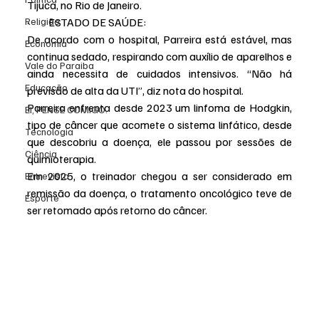
Tijuca, no Rio de Janeiro.
Religião
·         ESTADO DE SAÚDE:
De acordo com o hospital, Parreira está estável, mas 
Economia
continua sedado, respirando com auxílio de aparelhos e 
Vale do Paraiba
ainda necessita de cuidados intensivos. “Não há 
Educação
previsão de alta da UTI”, diz nota do hospital.
Parreira enfrenta desde 2023 um linfoma de Hodgkin, 
EI, PENSE COMIGO.
tipo de câncer que acomete o sistema linfático, desde 
Tecnologia
que descobriu a doença, ele passou por sessões de 
Ciência
quimioterapia.
Em 2025, o treinador chegou a ser considerado em 
Entrevista
remissão da doença, o tratamento oncológico teve de 
Esporte
ser retomado após retorno do câncer.