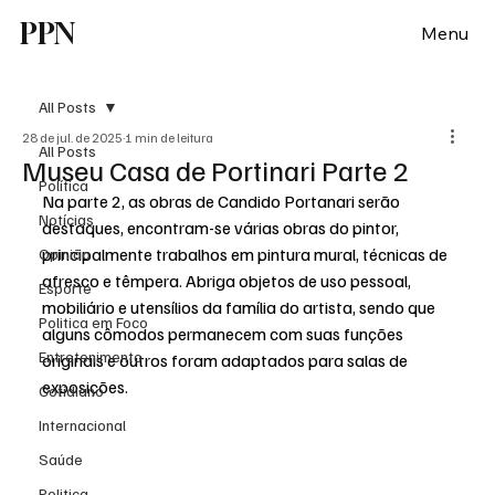
PPN
Menu
All Posts
28 de jul. de 2025
1 min de leitura
All Posts
Museu Casa de Portinari Parte 2
Política
Na parte 2, as obras de Candido Portanari serão 
Notícias
destaques, encontram-se várias obras do pintor, 
principalmente trabalhos em pintura mural, técnicas de 
Opinião
afresco e têmpera. Abriga objetos de uso pessoal, 
Esporte
mobiliário e utensílios da família do artista, sendo que 
Politica em Foco
alguns cômodos permanecem com suas funções 
Entretenimento
originais e outros foram adaptados para salas de 
exposições.
Cotidiano
Internacional
Saúde
Politica