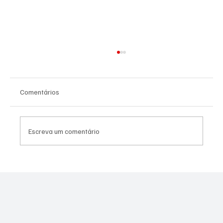
Comentários
Escreva um comentário
SÃO JOSÉ CONHECEU SUA 1ª DERROTA NA
COPA PAULISTA 2026