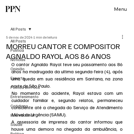
PPN
Menu
All Posts
5 de nov. de 2024
1 min de leitura
All Posts
MORREU CANTOR E COMPOSITOR
Política
AGNALDO RAYOL AOS 86 ANOS
Notícias
O cantor Agnaldo Rayol teve seu passamento aos 86 
Opinião
anos na madrugada da ultima segunda-feira (4), após 
Esporte
uma queda em sua residência em Santana, na zona 
norte de São Paulo.
Politica em Foco
No momento do acidente, Rayol estava com um 
Entretenimento
cuidador familiar e, segundo relatos, permaneceu 
Cotidiano
consciente até a chegada do Serviço de Atendimento 
Móvel de Urgência (SAMU).
Internacional
A assessoria de imprensa do cantor informou que 
Saúde
houve uma demora na chegada da ambulância, o 
Politica