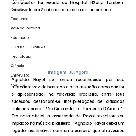
compositor foi levado ao Hospital HSanp, também 
Religião
localizado em Santana, com um corte na cabeça.
Economia
Vale do Paraiba
Educação
EI, PENSE COMIGO.
Tecnologia
Ciência
Imagem:
 Sul Agora
Entrevista
Agnaldo Rayol se tornou reconhecido por sua 
Esporte
marcante voz de barítono e pela atuação como cantor 
e apresentador na televisão brasileira, entre seus 
sucessos destacam-se interpretações de clássicos 
italianos, como “Mia Gioconda” e “Tormento D’Amore”.
Em nota oficial, a assessoria de Rayol ressaltou seu 
impacto na música brasileira: "Agnaldo Rayol deixa um 
legado inestimável, com uma carreira que atravessou 