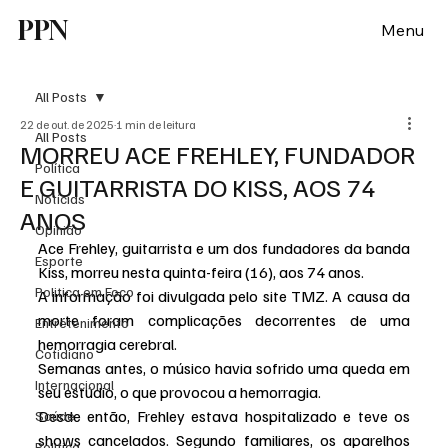
PPN
Menu
All Posts
22 de out. de 2025
1 min de leitura
All Posts
MORREU ACE FREHLEY, FUNDADOR
Política
E GUITARRISTA DO KISS, AOS 74
Notícias
ANOS
Opinião
Ace Frehley, guitarrista e um dos fundadores da banda 
Esporte
Kiss, morreu nesta quinta-feira (16), aos 74 anos.
Politica em Foco
A informação foi divulgada pelo site TMZ. A causa da 
morte foram complicações decorrentes de uma 
Entretenimento
hemorragia cerebral.
Cotidiano
Semanas antes, o músico havia sofrido uma queda em 
Internacional
seu estúdio, o que provocou a hemorragia.
Desde então, Frehley estava hospitalizado e teve os 
Saúde
shows cancelados. Segundo familiares, os aparelhos 
Politica