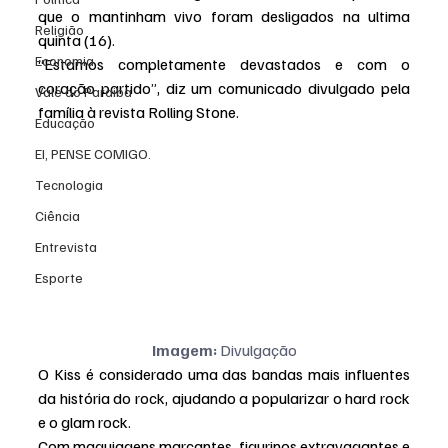
que o mantinham vivo foram desligados na ultima 
Religião
quinta (16).
Economia
“Estamos completamente devastados e com o 
coração partido”, diz um comunicado divulgado pela 
Vale do Paraiba
família à revista Rolling Stone.
Educação
EI, PENSE COMIGO.
Tecnologia
Ciência
Entrevista
Esporte
Imagem:
 Divulgação
O Kiss é considerado uma das bandas mais influentes 
da história do rock, ajudando a popularizar o hard rock 
e o glam rock.
Com maquiagens marcantes, figurinos extravagantes e 