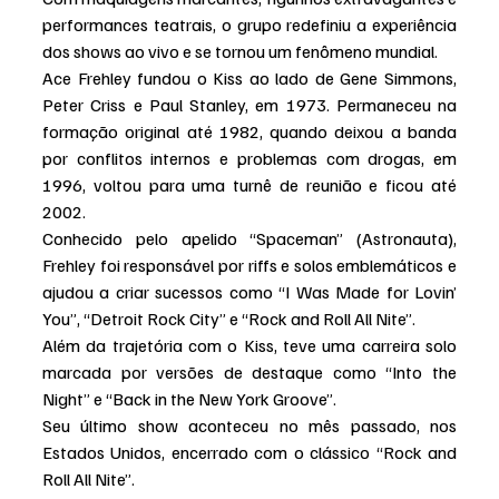
performances teatrais, o grupo redefiniu a experiência 
dos shows ao vivo e se tornou um fenômeno mundial.
Ace Frehley fundou o Kiss ao lado de Gene Simmons, 
Peter Criss e Paul Stanley, em 1973. Permaneceu na 
formação original até 1982, quando deixou a banda 
por conflitos internos e problemas com drogas, em 
1996, voltou para uma turnê de reunião e ficou até 
2002.
Conhecido pelo apelido “Spaceman” (Astronauta), 
Frehley foi responsável por riffs e solos emblemáticos e 
ajudou a criar sucessos como “I Was Made for Lovin’ 
You”, “Detroit Rock City” e “Rock and Roll All Nite”.
Além da trajetória com o Kiss, teve uma carreira solo 
marcada por versões de destaque como “Into the 
Night” e “Back in the New York Groove”.
Seu último show aconteceu no mês passado, nos 
Estados Unidos, encerrado com o clássico “Rock and 
Roll All Nite”.