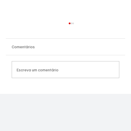
Comentários
Escreva um comentário
SÃO JOSÉ CONHECEU SUA 1ª DERROTA NA
COPA PAULISTA 2026