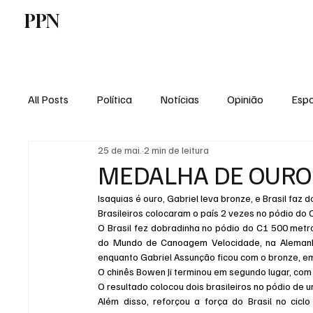
PPN
Home
Politica
Tecnologia
E
All Posts
Política
Notícias
Opinião
Espo
25 de mai.
2 min de leitura
Economia
Vale do Paraiba
Educação
MEDALHA DE OURO 
Isaquias é ouro, Gabriel leva bronze, e Brasil fa
Brasileiros colocaram o país 2 vezes no pódio d
O Brasil fez dobradinha no pódio do C1 500 met
do Mundo de Canoagem Velocidade, na Alemanha
enquanto Gabriel Assunção ficou com o bronze, e
O chinês Bowen Ji terminou em segundo lugar, co
O resultado colocou dois brasileiros no pódio de
Além disso, reforçou a força do Brasil no cic