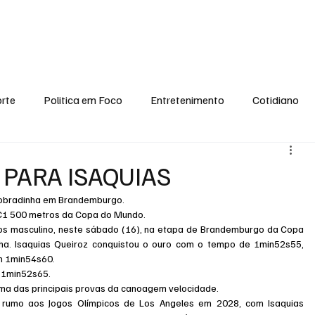
conomia
Saúde
Esporte
Entretenimento
Ciência
Entrevistas
rte
Politica em Foco
Entretenimento
Cotidiano
EI, PENSE COMIGO.
Tecnologia
Ciência
Entrevista
PARA ISAQUIAS
z dobradinha em Brandemburgo.
o C1 500 metros da Copa do Mundo.
ros masculino, neste sábado (16), na etapa de Brandemburgo da Copa 
. Isaquias Queiroz conquistou o ouro com o tempo de 1min52s55, 
m 1min54s60.
m 1min52s65.
 uma das principais provas da canoagem velocidade.
lo rumo aos Jogos Olímpicos de Los Angeles em 2028, com Isaquias 