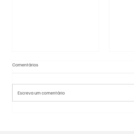
Comentários
Escreva um comentário
PREFEITURA DE
PREFEI
GUARATINGUETÁ FIRMA
AÇÕES 
TERMOS DE FOMENTO COM A
DIFERE
GUARDA MIRIM E O SOS
CIDADE