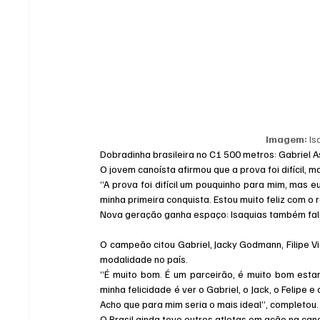
Imagem:
 I
Dobradinha brasileira no C1 500 metros: Gabriel 
O jovem canoísta afirmou que a prova foi difícil, m
“A prova foi difícil um pouquinho para mim, mas eu 
minha primeira conquista. Estou muito feliz com o r
Nova geração ganha espaço: Isaquias também falo
O campeão citou Gabriel, Jacky Godmann, Filipe 
modalidade no país.
“É muito bom. É um parceirão, é muito bom esta
minha felicidade é ver o Gabriel, o Jack, o Felipe 
Acho que para mim seria o mais ideal”, completou.
O Brasil ainda teve outros atletas em ação na ca