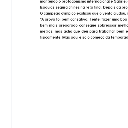
mantendo o protagonismo internacional e Gabriel e
Isaquias segura chinês na reta final: Depois da pr
O campeão olímpico explicou que o vento ajudou, m
“A prova foi bem cansativa. Tentei fazer uma bo
bem mais preparado consegue sobressair melhor 
metros, mas acho que deu para trabalhar bem e 
fisicamente. Mas aqui é só o começo da temporada