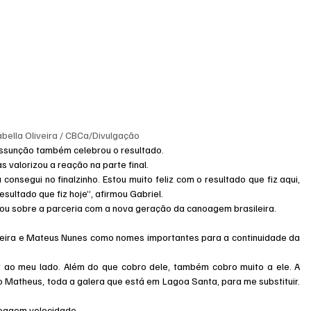
sabella Oliveira / CBCa/Divulgação
Assunção também celebrou o resultado.
as valorizou a reação na parte final.
consegui no finalzinho. Estou muito feliz com o resultado que fiz aqui, 
esultado que fiz hoje”, afirmou Gabriel.
u sobre a parceria com a nova geração da canoagem brasileira.
Vieira e Mateus Nunes como nomes importantes para a continuidade da 
r ao meu lado. Além do que cobro dele, também cobro muito a ele. A 
e o Matheus, toda a galera que está em Lagoa Santa, para me substituir. 
noagem velocidade.