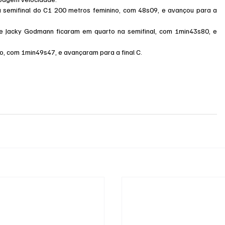
a semifinal do C1 200 metros feminino, com 48s09, e avançou para a 
e Jacky Godmann ficaram em quarto na semifinal, com 1min43s80, e 
no, com 1min49s47, e avançaram para a final C.