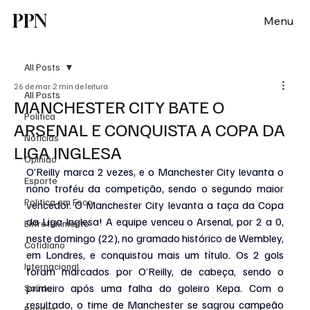
PPN
Menu
All Posts
26 de mar.
2 min de leitura
All Posts
MANCHESTER CITY BATE O
Política
ARSENAL E CONQUISTA A COPA DA
Notícias
LIGA INGLESA
Opinião
O’Reilly marca 2 vezes, e o Manchester City levanta o 
Esporte
nono troféu da competição, sendo o segundo maior 
Politica em Foco
vencedor. O Manchester City levanta a taça da Copa 
da Liga Inglesa! A equipe venceu o Arsenal, por 2 a 0, 
Entretenimento
neste domingo (22), no gramado histórico de Wembley, 
Cotidiano
em Londres, e conquistou mais um título. Os 2 gols 
Internacional
foram marcados por O’Reilly, de cabeça, sendo o 
primeiro após uma falha do goleiro Kepa. Com o 
Saúde
resultado, o time de Manchester se sagrou campeão 
Politica