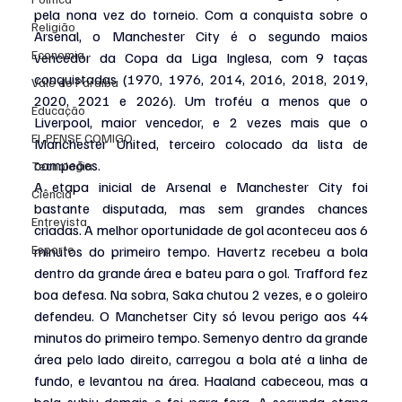
pela nona vez do torneio. Com a conquista sobre o 
Religião
Arsenal, o Manchester City é o segundo maios 
Economia
vencedor da Copa da Liga Inglesa, com 9 taças 
conquistadas (1970, 1976, 2014, 2016, 2018, 2019, 
Vale do Paraiba
2020, 2021 e 2026). Um troféu a menos que o 
Educação
Liverpool, maior vencedor, e 2 vezes mais que o 
EI, PENSE COMIGO.
Manchester United, terceiro colocado da lista de 
campeões.
Tecnologia
A etapa inicial de Arsenal e Manchester City foi 
Ciência
bastante disputada, mas sem grandes chances 
Entrevista
criadas. A melhor oportunidade de gol aconteceu aos 6 
Esporte
minutos do primeiro tempo. Havertz recebeu a bola 
dentro da grande área e bateu para o gol. Trafford fez 
boa defesa. Na sobra, Saka chutou 2 vezes, e o goleiro 
defendeu. O Manchetser City só levou perigo aos 44 
minutos do primeiro tempo. Semenyo dentro da grande 
área pelo lado direito, carregou a bola até a linha de 
fundo, e levantou na área. Haaland cabeceou, mas a 