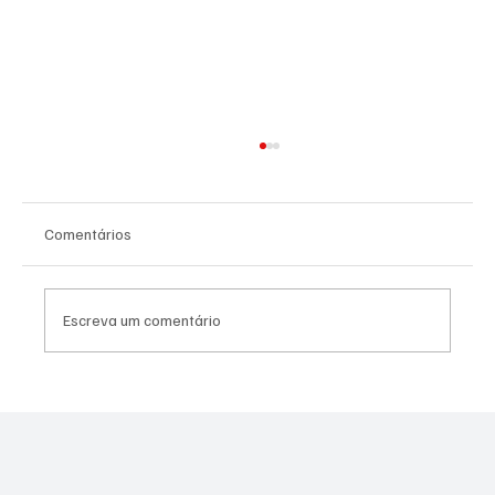
Comentários
Escreva um comentário
NADADORA JOSEENSE FABÍOLA MOLINA
CONQUISTOU DUAS MEDALHAS DE OURO E
BATEU RECORDE BRASILEIRO