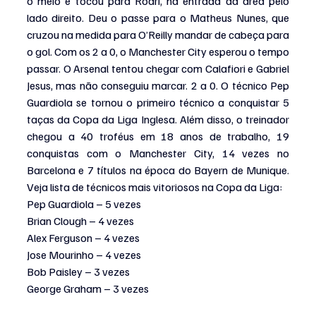
o meio e tocou para Rodri, na entrada da área pelo 
lado direito. Deu o passe para o Matheus Nunes, que 
cruzou na medida para O’Reilly mandar de cabeça para 
o gol. Com os 2 a 0, o Manchester City esperou o tempo 
passar. O Arsenal tentou chegar com Calafiori e Gabriel 
Jesus, mas não conseguiu marcar. 2 a 0. O técnico Pep 
Guardiola se tornou o primeiro técnico a conquistar 5 
taças da Copa da Liga Inglesa. Além disso, o treinador 
chegou a 40 troféus em 18 anos de trabalho, 19 
conquistas com o Manchester City, 14 vezes no 
Barcelona e 7 títulos na época do Bayern de Munique. 
Veja lista de técnicos mais vitoriosos na Copa da Liga:
Pep Guardiola – 5 vezes
Brian Clough – 4 vezes
Alex Ferguson – 4 vezes
Jose Mourinho – 4 vezes
Bob Paisley – 3 vezes
George Graham – 3 vezes