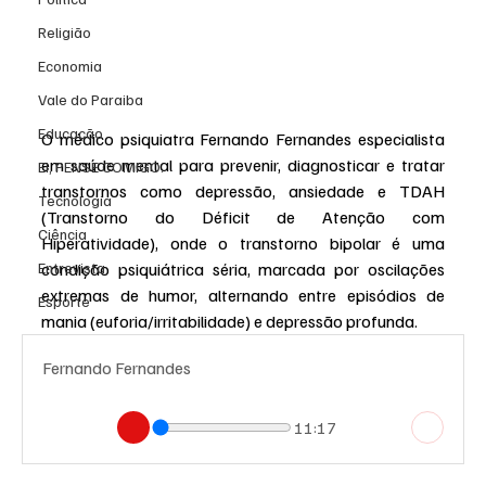
Religião
Economia
Vale do Paraiba
Educação
O médico psiquiatra Fernando Fernandes especialista 
em saúde mental para prevenir, diagnosticar e tratar 
EI, PENSE COMIGO.
transtornos como depressão, ansiedade e TDAH 
Tecnologia
(Transtorno do Déficit de Atenção com 
Ciência
Hiperatividade), onde o transtorno bipolar é uma 
condição psiquiátrica séria, marcada por oscilações 
Entrevista
extremas de humor, alternando entre episódios de 
Esporte
mania (euforia/irritabilidade) e depressão profunda.
Fernando Fernandes
11:17