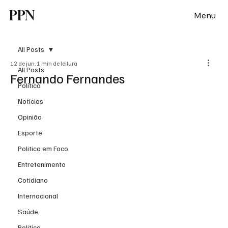
PPN
Menu
All Posts
12 de jun.
1 min de leitura
All Posts
Fernando Fernandes
Política
Notícias
Opinião
Esporte
Politica em Foco
Entretenimento
Cotidiano
Internacional
Saúde
Politica