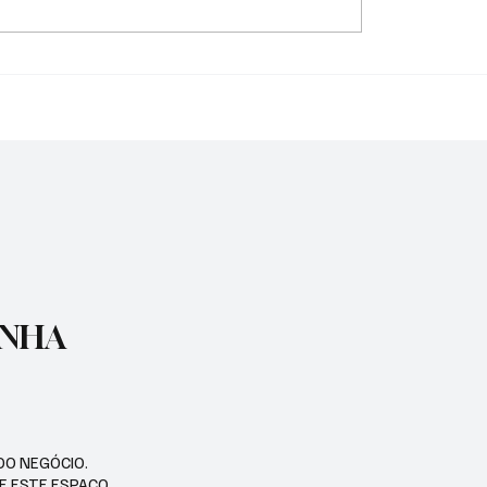
RA JOSEENSE FABÍOLA
CESTA BÁSICA CAIU 2,
A CONQUISTOU DUAS
VALE APÓS CINCO MES
AS DE OURO E BATEU
ALTA
E BRASILEIRO
ENHA
DO NEGÓCIO.
SE ESTE ESPAÇO