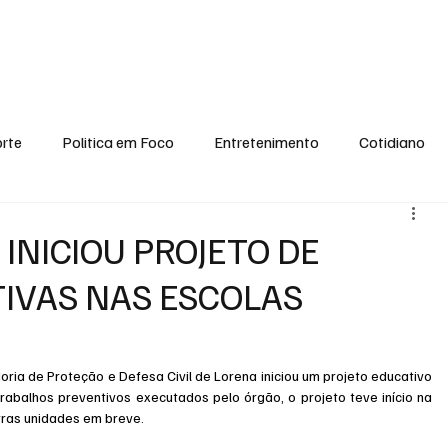
conomia
Saúde
Esporte
Entretenimento
Ciência
Entrevistas
rte
Politica em Foco
Entretenimento
Cotidiano
EI, PENSE COMIGO.
Tecnologia
Ciência
Entrevista
INICIOU PROJETO DE
IVAS NAS ESCOLAS
oria de Proteção e Defesa Civil de Lorena iniciou um projeto educativo 
rabalhos preventivos executados pelo órgão, o projeto teve início na 
tras unidades em breve.