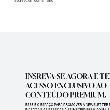
Escreva um comentário
SÃO JOSÉ CONHECEU SUA 1ª
NADADO
DERROTA NA COPA PAULISTA
MOLIN
2026
MEDALH
RECORD
INSREVA-SE AGORA E T
ACESSO EXCLUSIVO AO
CONTEÚDO PREMIUM.
ESSE É O ESPAÇO PARA PROMOVER A NEWSLETTER 
INCENTIVE AS PESSOAS A SE INSCREVEREM AQUI. U