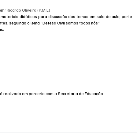
m: 
Ricardo Oliveira (P.M.L)
ateriais didáticos para discussão dos temas em sala de aula, parte 
tes, seguindo o lema “Defesa Civil somos todos nós”.
as:
l é realizado em parceria com a Secretaria de Educação.