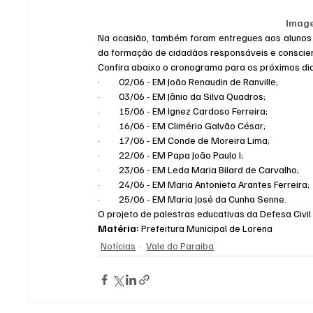
Image
Na ocasião, também foram entregues aos alunos m
da formação de cidadãos responsáveis e conscien
Confira abaixo o cronograma para os próximos di
·         02/06 - EM João Renaudin de Ranville;
·         03/06 - EM Jânio da Silva Quadros;
·         15/06 - EM Ignez Cardoso Ferreira;
·         16/06 - EM Climério Galvão César;
·         17/06 - EM Conde de Moreira Lima;
·         22/06 - EM Papa João Paulo I;
·         23/06 - EM Leda Maria Bilard de Carvalho;
·         24/06 - EM Maria Antonieta Arantes Ferreira;
·         25/06 - EM Maria José da Cunha Senne.
O projeto de palestras educativas da Defesa Civi
Matéria: 
Prefeitura Municipal de Lorena
Notícias
Vale do Paraiba