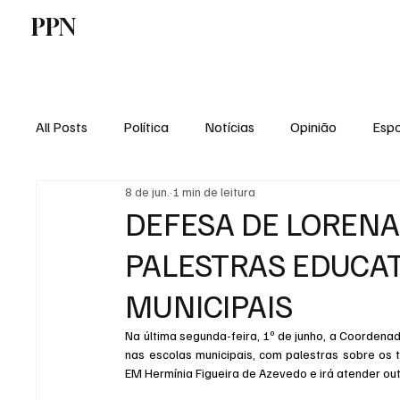
PPN
Home
Politica
Tecnologia
E
All Posts
Política
Notícias
Opinião
Espo
8 de jun.
1 min de leitura
Economia
Vale do Paraiba
Educação
DEFESA DE LORENA 
PALESTRAS EDUCAT
MUNICIPAIS
Na última segunda-feira, 1º de junho, a Coordenad
nas escolas municipais, com palestras sobre os t
EM Hermínia Figueira de Azevedo e irá atender ou