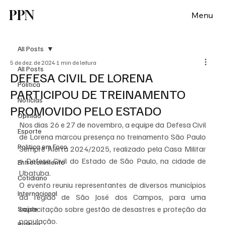
PPN
Menu
All Posts
5 de dez. de 2024
1 min de leitura
All Posts
DEFESA CIVIL DE LORENA
Política
PARTICIPOU DE TREINAMENTO
Notícias
PROMOVIDO PELO ESTADO
Opinião
Nos dias 26 e 27 de novembro, a equipe da Defesa Civil 
Esporte
de Lorena marcou presença no treinamento São Paulo 
Politica em Foco
Sempre Alerta 2024/2025, realizado pela Casa Militar 
e Defesa Civil do Estado de São Paulo, na cidade de 
Entretenimento
Ubatuba.
Cotidiano
O evento reuniu representantes de diversos municípios 
Internacional
da região de São José dos Campos, para uma 
capacitação sobre gestão de desastres e proteção da 
Saúde
população.
Politica