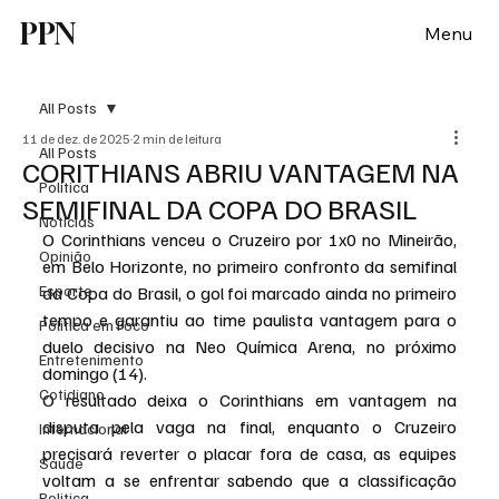
PPN
Menu
All Posts
11 de dez. de 2025
2 min de leitura
All Posts
CORITHIANS ABRIU VANTAGEM NA
Política
SEMIFINAL DA COPA DO BRASIL
Notícias
O Corinthians venceu o Cruzeiro por 1x0 no Mineirão, 
Opinião
em Belo Horizonte, no primeiro confronto da semifinal 
Esporte
da Copa do Brasil, o gol foi marcado ainda no primeiro 
tempo e garantiu ao time paulista vantagem para o 
Politica em Foco
duelo decisivo na Neo Química Arena, no próximo 
Entretenimento
domingo (14).
Cotidiano
O resultado deixa o Corinthians em vantagem na 
disputa pela vaga na final, enquanto o Cruzeiro 
Internacional
precisará reverter o placar fora de casa, as equipes 
Saúde
voltam a se enfrentar sabendo que a classificação 
Politica