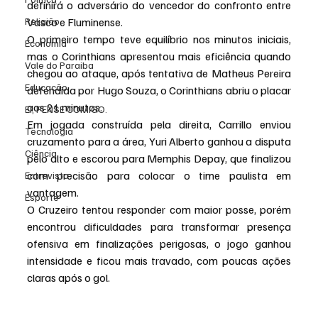
definirá o adversário do vencedor do confronto entre 
Religião
Vasco e Fluminense.
O primeiro tempo teve equilíbrio nos minutos iniciais, 
Economia
mas o Corinthians apresentou mais eficiência quando 
Vale do Paraiba
chegou ao ataque, após tentativa de Matheus Pereira 
Educação
defendida por Hugo Souza, o Corinthians abriu o placar 
aos 21 minutos.
EI, PENSE COMIGO.
Em jogada construída pela direita, Carrillo enviou 
Tecnologia
cruzamento para a área, Yuri Alberto ganhou a disputa 
Ciência
pelo alto e escorou para Memphis Depay, que finalizou 
com precisão para colocar o time paulista em 
Entrevista
vantagem.
Esporte
O Cruzeiro tentou responder com maior posse, porém 
encontrou dificuldades para transformar presença 
ofensiva em finalizações perigosas, o jogo ganhou 
intensidade e ficou mais travado, com poucas ações 
claras após o gol.