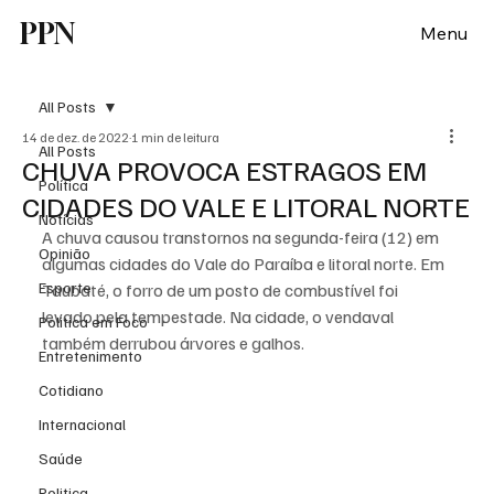
PPN
Menu
All Posts
14 de dez. de 2022
1 min de leitura
All Posts
CHUVA PROVOCA ESTRAGOS EM
Política
CIDADES DO VALE E LITORAL NORTE
Notícias
A chuva causou transtornos na segunda-feira (12) em 
Opinião
algumas cidades do Vale do Paraíba e litoral norte. Em 
Esporte
Taubaté, o forro de um posto de combustível foi 
levado pela tempestade. Na cidade, o vendaval 
Politica em Foco
também derrubou árvores e galhos. 
Entretenimento
Cotidiano
Internacional
Saúde
Politica