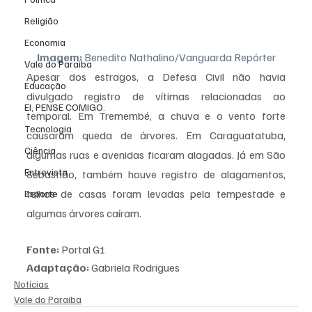
Religião
Economia
Imagem: 
Benedito Nathalino/Vanguarda Repórter
Vale do Paraiba
Apesar dos estragos, a Defesa Civil não havia 
Educação
divulgado registro de vítimas relacionadas ao 
EI, PENSE COMIGO.
temporal. Em Tremembé, a chuva e o vento forte 
Tecnologia
causaram queda de árvores. Em Caraguatatuba, 
Ciência
algumas ruas e avenidas ficaram alagadas. Já em São 
Entrevista
Sebastião, também houve registro de alagamentos, 
telhas de casas foram levadas pela tempestade e 
Esporte
algumas árvores caíram.
Fonte:
 Portal G1
Adaptação:
 Gabriela Rodrigues 
Notícias
Vale do Paraiba