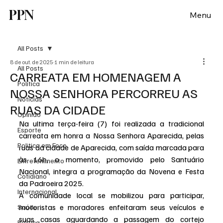
PPN
Menu
All Posts
8 de out. de 2025
1 min de leitura
All Posts
CARREATA EM HOMENAGEM A
Política
NOSSA SENHORA PERCORREU AS
Notícias
RUAS DA CIDADE
Opinião
Na ultima terça-feira (7) foi realizada a tradicional 
Esporte
carreata em honra a Nossa Senhora Aparecida, pelas 
Politica em Foco
ruas da cidade de Aparecida, com saída marcada para 
às 16h, o momento, promovido pelo Santuário 
Entretenimento
Nacional, integra a programação da Novena e Festa 
Cotidiano
da Padroeira 2025.
Internacional
A comunidade local se mobilizou para participar, 
motoristas e moradores enfeitaram seus veículos e 
Saúde
suas casas aguardando a passagem do cortejo 
Politica