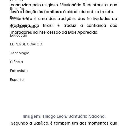
conduzido pelo religioso Missionário Redentorista, que 
Religião
leva a bênção às famílias e à cidade durante o trajeto.
Economia
A carreata é uma das tradições das festividades da 
Padroeira do Brasil e traduz a confiança dos 
Vale do Paraiba
moradores na intercessão da Mãe Aparecida.
Educação
EI, PENSE COMIGO.
Tecnologia
Ciência
Entrevista
Esporte
Imagem:
 Thiago Leon/ Santuário Nacional
Segundo a Basílica, é também um dos momentos que 