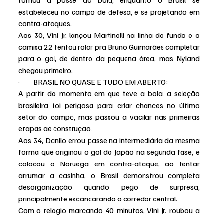
tomou a posse da bola, enquanto o Brasil se 
estabeleceu no campo de defesa, e se projetando em 
contra-ataques.
Aos 30, Vini Jr. lançou Martinelli na linha de fundo e o 
camisa 22 tentou rolar pra Bruno Guimarães completar 
para o gol, de dentro da pequena área, mas Nyland 
chegou primeiro.
·         BRASIL NO QUASE E TUDO EM ABERTO:
A partir do momento em que teve a bola, a seleção 
brasileira foi perigosa para criar chances no último 
setor do campo, mas passou a vacilar nas primeiras 
etapas de construção.
Aos 34, Danilo errou passe na intermediária da mesma 
forma que originou o gol do Japão na segunda fase, e 
colocou a Noruega em contra-ataque, ao tentar 
arrumar a casinha, o Brasil demonstrou completa 
desorganização quando pego de surpresa, 
principalmente escancarando o corredor central.
Com o relógio marcando 40 minutos, Vini Jr. roubou a 