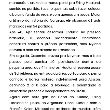
marcação e cruzou na marca penal pra Erling Haaland, 
sumido na partida, fazer o que mais sabe fazer, colocar 
a bola no fundo da rede, e com apenas um toque. Maior 
artilheiro da história da Noruega, ele alcançou 61 gols 
marcados em 54 partidas.
Aos 40, Ajer tentou desarmar Endrick, na pressão 
brasileira, e acabou praticamente finalizando 
cobertura contra o próprio patrimônio, mas Nyland 
desviou a bola em direção ao travessão.
Em seguida, Casemiro cruzou pra Neymar, mas a bola 
passou pelo camisa 10, posicionado dentro da 
pequena área, aos 44 minutos, Haaland recebeu passe 
de Schjelderup na entrada da área, cortou para a perna 
canhota e bateu rasteira, indefensável para Alisson, 
definindo 2 a 0 para a Noruega, e adiantando a 
eliminação precoce e decepcionante do Brasil.
Agora com sete gols na Copa do Mundo, Erling 
Haaland se juntou ao Argentino Lionel Messi e com o 
Francês Kylian Mbappé na artilharia do mundial, além 