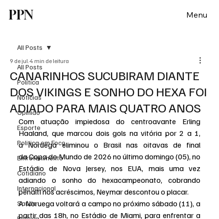
PPN
Menu
All Posts
9 de jul.
4 min de leitura
All Posts
CANARINHOS SUCUBIRAM DIANTE
Política
DOS VIKINGS E SONHO DO HEXA FOI
Notícias
ADIADO PARA MAIS QUATRO ANOS
Opinião
Com atuação impiedosa do centroavante Erling 
Esporte
Haaland, que marcou dois gols na vitória por 2 a 1, 
Politica em Foco
a Noruega eliminou o Brasil nas oitavas de final 
da Copa do Mundo de 2026 no último domingo (05), no 
Entretenimento
Estádio de Nova Jersey, nos EUA, mais uma vez 
Cotidiano
adiando o sonho do hexacampeonato, cobrando 
Internacional
pênalti nos acréscimos, Neymar descontou o placar.
A Noruega voltará a campo no próximo sábado (11), a 
Saúde
partir das 18h, no Estádio de Miami, para enfrentar a 
Politica