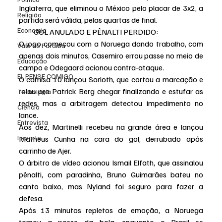
Inglaterra, que eliminou o México pelo placar de 3x2, a 
Religião
partida será válida, pelas quartas de final.
Economia
·         GOL ANULADO E PÊNALTI PERDIDO:
O jogo começou com a Noruega dando trabalho, com 
Vale do Paraiba
apenas dois minutos, Casemiro errou passe no meio de 
Educação
campo e Odegaard acionou contra-ataque.
EI, PENSE COMIGO.
O camisa 10 lançou Sorloth, que cortou a marcação e 
rolou pra Patrick Berg chegar finalizando e estufar as 
Tecnologia
redes, mas a arbitragem detectou impedimento no 
Ciência
lance.
Entrevista
Aos dez, Martinelli recebeu na grande área e lançou 
Esporte
Matheus Cunha na cara do gol, derrubado após 
carrinho de Ajer.
O árbitro de vídeo acionou Ismail Elfath, que assinalou 
pênalti, com paradinha, Bruno Guimarães bateu no 
canto baixo, mas Nyland foi seguro para fazer a 
defesa.
Após 13 minutos repletos de emoção, a Noruega 