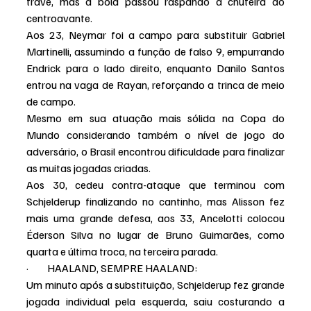
trave, mas a bola passou raspando a chuteira do 
centroavante.
Aos 23, Neymar foi a campo para substituir Gabriel 
Martinelli, assumindo a função de falso 9, empurrando 
Endrick para o lado direito, enquanto Danilo Santos 
entrou na vaga de Rayan, reforçando a trinca de meio 
de campo.
Mesmo em sua atuação mais sólida na Copa do 
Mundo considerando também o nível de jogo do 
adversário, o Brasil encontrou dificuldade para finalizar 
as muitas jogadas criadas.
Aos 30, cedeu contra-ataque que terminou com 
Schjelderup finalizando no cantinho, mas Alisson fez 
mais uma grande defesa, aos 33, Ancelotti colocou 
Éderson Silva no lugar de Bruno Guimarães, como 
quarta e última troca, na terceira parada.
·         HAALAND, SEMPRE HAALAND:
Um minuto após a substituição, Schjelderup fez grande 
jogada individual pela esquerda, saiu costurando a 