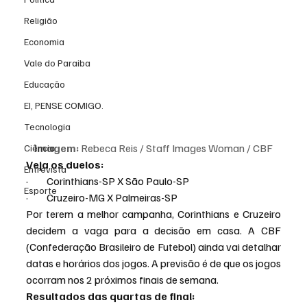
Religião
Economia
Vale do Paraiba
Educação
EI, PENSE COMIGO.
Tecnologia
Imagem: 
Rebeca Reis / Staff Images Woman / CBF
Ciência
Veja os duelos:
Entrevista
·         Corinthians-SP X São Paulo-SP
Esporte
·         Cruzeiro-MG X Palmeiras-SP
Por terem a melhor campanha, Corinthians e Cruzeiro 
decidem a vaga para a decisão em casa. A CBF 
(Confederação Brasileiro de Futebol) ainda vai detalhar 
datas e horários dos jogos. A previsão é de que os jogos 
ocorram nos 2 próximos finais de semana.
Resultados das quartas de final: