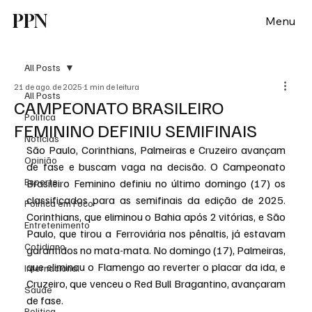
PPN
Menu
All Posts
21 de ago. de 2025
1 min de leitura
All Posts
CAMPEONATO BRASILEIRO
Política
FEMININO DEFINIU SEMIFINAIS
Notícias
São Paulo, Corinthians, Palmeiras e Cruzeiro avançam 
Opinião
de fase e buscam vaga na decisão. O Campeonato 
Esporte
Brasileiro Feminino definiu no último domingo (17) os 
classificados para as semifinais da edição de 2025. 
Politica em Foco
Corinthians, que eliminou o Bahia após 2 vitórias, e São 
Entretenimento
Paulo, que tirou a Ferroviária nos pênaltis, já estavam 
Cotidiano
garantidos no mata-mata. No domingo (17), Palmeiras, 
que eliminou o Flamengo ao reverter o placar da ida, e 
Internacional
Cruzeiro, que venceu o Red Bull Bragantino, avançaram 
Saúde
de fase.
Politica