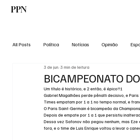
PPN
Home
Politica
Tecnologia
E
All Posts
Política
Notícias
Opinião
Espo
3 de jun.
3 min de leitura
Economia
Vale do Paraiba
Educação
BICAMPEONATO DO 
Um título é histórico, e 2 então, é épico!!!
Gabriel Magalhães perde pênalti decisivo, e Par
Times empatam por 1 a 1 no tempo normal, e franc
O Paris Saint-Germain é bicampeão da Champion
Depois de empate por 1 a 1 que persistiu inalter
Dessa vez Safonov não pegou nenhum, mas Eze e
fora, e o time de Luis Enrique voltou a levar o cane