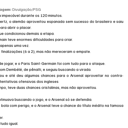
agem:
 Divulgação/PSG
 impecável durante os 120 minutos.
rtz, o alemão aproveitou espanada sem sucesso do brasileiro e saiu 
ara abrir o placar.
ue condicionou demais a etapa.
main teve enormes dificuldades para criar.
 apenas uma vez.
finalizações (6 a 2), mas não mereceram o empate.
e jogar, e o Paris Saint-Germain foi com tudo para o ataque.
m Dembélé, de pênalti, e seguiu buscando a virada.
nou e até deu algumas chances para o Arsenal aproveitar no contra-
entativas ofensivas dos ingleses
empo, teve duas chances cristalinas, mas não aproveitou.
tinuava buscando o jogo, e o Arsenal só se defendia.
ola com perigo, e o Arsenal teve a chance do título inédito na famosa 
er.
udo igual.