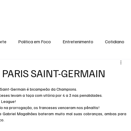
conomia
Saúde
Esporte
Entretenimento
Ciência
Entrevistas
rte
Politica em Foco
Entretenimento
Cotidiano
EI, PENSE COMIGO.
Tecnologia
Ciência
Entrevista
PARIS SAINT-GERMAIN
is Saint-Germain é bicampeão da Champions.
eses levam a taça com vitória por 4 a 3 nas penalidades.
s League!
ado na prorrogação, os franceses venceram nos pênaltis!
 Gabriel Magalhães bateram muito mal suas cobranças, ambas para 
co.