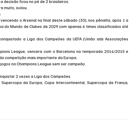
 decisão ficou no pé de 2 brasileiros.
a muito, isolou.
.
encendo o Arsenal na final deste sábado (30), nos pênaltis, após 1 a 
a do Mundo de Clubes de 2029 com apenas 6 times classificados até 
r conquistado a Liga dos Campeões da UEFA (União ads Associações 
hampions League, vencera com o Barcelona na temporada 2014/2015 e 
 da competição mais importante da Europa.
ou jogos na Champions League sem ser campeão.
conquistar 2 vezes a Liga dos Campeões.
: Supercopa da Europa, Copa Intercontinental, Supercopa da França, 