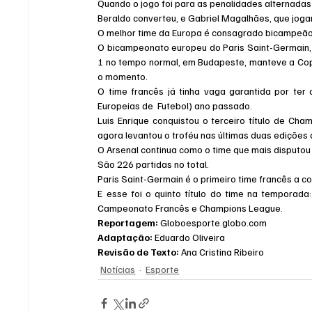
Quando o jogo foi para as penalidades alternadas a
Beraldo converteu, e Gabriel Magalhães, que jogar
O melhor time da Europa é consagrado bicampeão
O bicampeonato europeu do Paris Saint-Germain, v
1 no tempo normal, em Budapeste, manteve a Cop
o momento.
O time francês já tinha vaga garantida por te
Europeias de  Futebol) ano passado.
Luis Enrique conquistou o terceiro título de C
agora levantou o troféu nas últimas duas edições
O Arsenal continua como o time que mais disput
São 226 partidas no total.
Paris Saint-Germain é o primeiro time francês a 
E esse foi o quinto título do time na temporada
Campeonato Francês e Champions League.
Reportagem:
 Globoesporte.globo.com
Adaptação:
 Eduardo Oliveira
Revisão de Texto:
 Ana Cristina Ribeiro
Notícias
Esporte