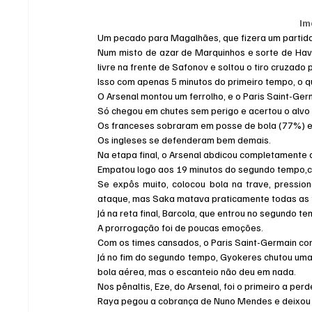
Im
Um pecado para Magalhães, que fizera um partida
Num misto de azar de Marquinhos e sorte de Have
livre na frente de Safonov e soltou o tiro cruzado p
Isso com apenas 5 minutos do primeiro tempo, o q
O Arsenal montou um ferrolho, e o Paris Saint-Ger
Só chegou em chutes sem perigo e acertou o alvo
Os franceses sobraram em posse de bola (77%) e 
Os ingleses se defenderam bem demais.
Na etapa final, o Arsenal abdicou completamente d
Empatou logo aos 19 minutos do segundo tempo,co
Se expôs muito, colocou bola na trave, pressio
ataque, mas Saka matava praticamente todas as t
Já na reta final, Barcola, que entrou no segundo t
A prorrogação foi de poucas emoções.
Com os times cansados, o Paris Saint-Germain con
Já no fim do segundo tempo, Gyokeres chutou uma b
bola aérea, mas o escanteio não deu em nada.
Nos pênaltis, Eze, do Arsenal, foi o primeiro a perd
Raya pegou a cobrança de Nuno Mendes e deixou t