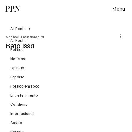
PPN
Menu
All Posts
6 de mar.
1 min de leitura
All Posts
Beto Issa
Política
Notícias
Opinião
Esporte
Politica em Foco
Entretenimento
Cotidiano
Internacional
Saúde
Politica