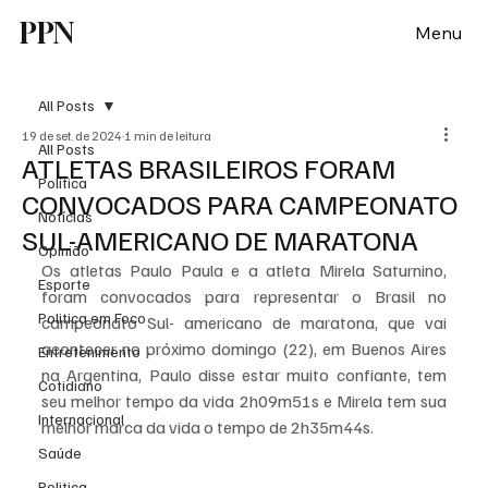
PPN
Menu
All Posts
19 de set. de 2024
1 min de leitura
All Posts
ATLETAS BRASILEIROS FORAM
Política
CONVOCADOS PARA CAMPEONATO
Notícias
SUL-AMERICANO DE MARATONA
Opinião
Os atletas Paulo Paula e a atleta Mirela Saturnino, 
Esporte
foram convocados para representar o Brasil no 
Politica em Foco
campeonato Sul- americano de maratona, que vai 
acontecer no próximo domingo (22), em Buenos Aires 
Entretenimento
na Argentina, Paulo disse estar muito confiante, tem 
Cotidiano
seu melhor tempo da vida 2h09m51s e Mirela tem sua 
Internacional
melhor marca da vida o tempo de 2h35m44s.
Saúde
Politica