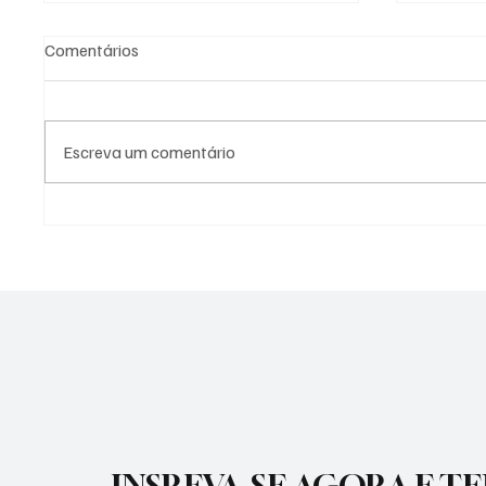
Comentários
Escreva um comentário
PREFEITURA DE
PREFEI
GUARATINGUETÁ FIRMA
AÇÕES 
TERMOS DE FOMENTO COM A
DIFERE
GUARDA MIRIM E O SOS
CIDADE
SERVIÇO DE OBRAS SOCIAIS