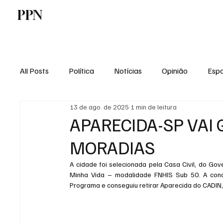
PPN
Home
Politica
Tecnologia
E
All Posts
Política
Notícias
Opinião
Espo
13 de ago. de 2025
1 min de leitura
Economia
Vale do Paraiba
Educação
APARECIDA-SP VAI
MORADIAS
A cidade foi selecionada pela Casa Civil, do Gov
Minha Vida – modalidade FNHIS Sub 50. A conqui
Programa e conseguiu retirar Aparecida do CADIN,