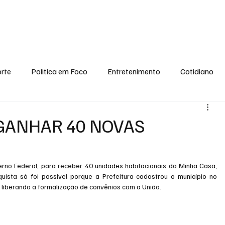
conomia
Saúde
Esporte
Entretenimento
Ciência
Entrevistas
rte
Politica em Foco
Entretenimento
Cotidiano
EI, PENSE COMIGO.
Tecnologia
Ciência
Entrevista
 GANHAR 40 NOVAS
erno Federal, para receber 40 unidades habitacionais do Minha Casa, 
sta só foi possível porque a Prefeitura cadastrou o município no 
 liberando a formalização de convênios com a União.