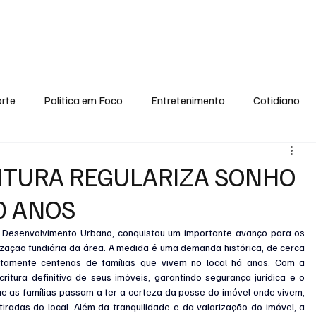
conomia
Saúde
Esporte
Entretenimento
Ciência
Entrevistas
rte
Politica em Foco
Entretenimento
Cotidiano
EI, PENSE COMIGO.
Tecnologia
Ciência
Entrevista
EITURA REGULARIZA SONHO
30 ANOS
e Desenvolvimento Urbano, conquistou um importante avanço para os 
zação fundiária da área. A medida é uma demanda histórica, de cerca 
tamente centenas de famílias que vivem no local há anos. Com a 
itura definitiva de seus imóveis, garantindo segurança jurídica e o 
 que as famílias passam a ter a certeza da posse do imóvel onde vivem, 
radas do local. Além da tranquilidade e da valorização do imóvel, a 