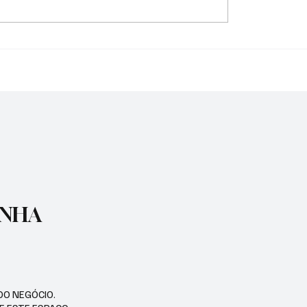
SÉ CONHECEU SUA 1ª
NADADORA JOSEENSE 
A NA COPA PAULISTA
MOLINA CONQUISTOU 
MEDALHAS DE OURO E 
RECORDE BRASILEIRO
ENHA
DO NEGÓCIO.