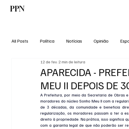
PPN
Home
Politica
Tecnologia
E
All Posts
Política
Notícias
Opinião
Espo
12 de fev.
2 min de leitura
Economia
Vale do Paraiba
Educação
APARECIDA - PREF
MEU II DEPOIS DE 
A Prefeitura, por meio da Secretaria de Obras 
moradores do núcleo Sonho Meu II com a regulari
de 3 décadas, da comunidade e beneficia dire
regularização, os moradores passam a ter a escr
direito à propriedade. Na prática, isso significa
com a garantia legal de que não poderão ser reti