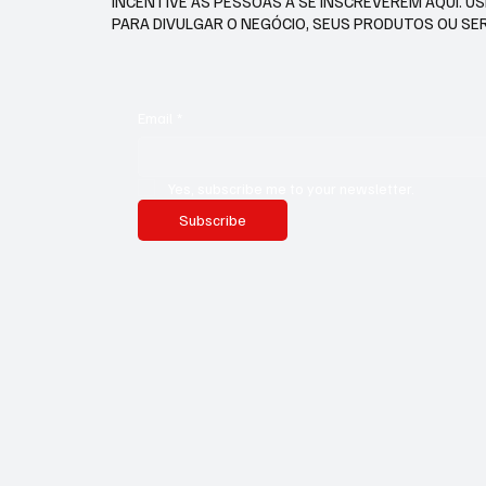
INCENTIVE AS PESSOAS A SE INSCREVEREM AQUI. U
PARA DIVULGAR O NEGÓCIO, SEUS PRODUTOS OU SE
Email
*
Yes, subscribe me to your newsletter.
Subscribe