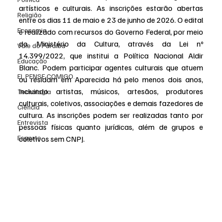
artísticos e culturais. As inscrições estarão abertas 
Religião
entre os dias 11 de maio e 23 de junho de 2026. O edital 
Economia
é realizado com recursos do Governo Federal, por meio 
do Ministério da Cultura, através da Lei nº 
Vale do Paraiba
14.399/2022, que institui a Política Nacional Aldir 
Educação
Blanc. Podem participar agentes culturais que atuem 
EI, PENSE COMIGO.
ou residam em Aparecida há pelo menos dois anos, 
incluindo artistas, músicos, artesãos, produtores 
Tecnologia
culturais, coletivos, associações e demais fazedores de 
Ciência
cultura. As inscrições podem ser realizadas tanto por 
Entrevista
pessoas físicas quanto jurídicas, além de grupos e 
Esporte
coletivos sem CNPJ.