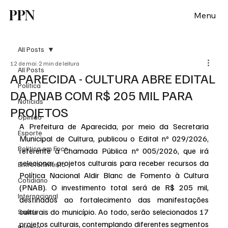
PPN
Menu
All Posts
12 de mai.
2 min de leitura
All Posts
APARECIDA - CULTURA ABRE EDITAL
Política
DA PNAB COM R$ 205 MIL PARA
Notícias
PROJETOS
Opinião
A Prefeitura de Aparecida, por meio da Secretaria 
Esporte
Municipal de Cultura, publicou o Edital nº 029/2026, 
Politica em Foco
referente à Chamada Pública nº 005/2026, que irá 
selecionar projetos culturais para receber recursos da 
Entretenimento
Política Nacional Aldir Blanc de Fomento à Cultura 
Cotidiano
(PNAB). O investimento total será de R$ 205 mil, 
Internacional
destinados ao fortalecimento das manifestações 
culturais do município. Ao todo, serão selecionados 17 
Saúde
projetos culturais, contemplando diferentes segmentos 
Politica