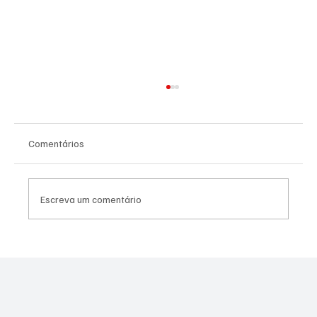
Comentários
Escreva um comentário
SÃO JOSÉ CONHECEU SUA 1ª DERROTA NA
COPA PAULISTA 2026