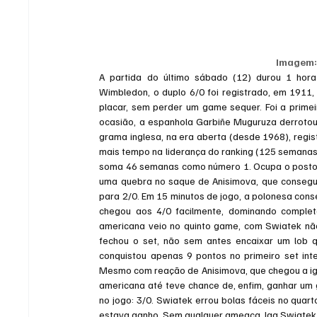
Imagem:
A partida do último sábado (12) durou 1 hora
Wimbledon, o duplo 6/0 foi registrado, em 1911
placar, sem perder um game sequer. Foi a prime
ocasião, a espanhola Garbiñe Muguruza derrotou
grama inglesa, na era aberta (desde 1968), regist
mais tempo na liderança do ranking (125 semanas).
soma 46 semanas como número 1. Ocupa o posto 
uma quebra no saque de Anisimova, que consegui
para 2/0. Em 15 minutos de jogo, a polonesa cons
chegou aos 4/0 facilmente, dominando complet
americana veio no quinto game, com Swiatek não
fechou o set, não sem antes encaixar um lob q
conquistou apenas 9 pontos no primeiro set int
Mesmo com reação de Anisimova, que chegou a igu
americana até teve chance de, enfim, ganhar um 
no jogo: 3/0. Swiatek errou bolas fáceis no quar
estava ganho. Sem qualquer ameaça, Iga Swiatek 