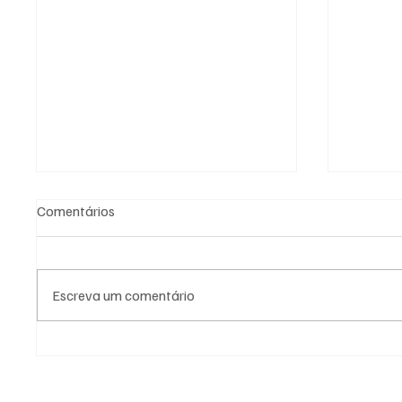
Comentários
Escreva um comentário
SÃO JOSÉ CONHECEU SUA 1ª
NADADO
DERROTA NA COPA PAULISTA
MOLIN
2026
MEDALH