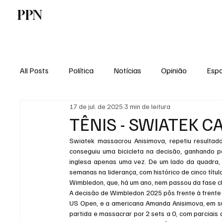
PPN
Home
Politica
Tecnologia
E
All Posts
Política
Notícias
Opinião
Espo
17 de jul. de 2025
3 min de leitura
Economia
Vale do Paraiba
Educação
TÊNIS - SWIATEK 
Swiatek massacrou Anisimova, repetiu resultad
conseguiu uma bicicleta na decisão, ganhando po
inglesa apenas uma vez. De um lado da quadra, 
semanas na liderança, com histórico de cinco títul
Wimbledon, que, há um ano, nem passou da fase cla
A decisão de Wimbledon 2025 pôs frente à frente
US Open, e a americana Amanda Anisimova, em sua 
partida e massacrar por 2 sets a 0, com parciais 