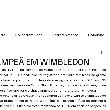
conomia
Saúde
Esporte
Entretenimento
Ciência
Entrevistas
rte
Politica em Foco
Entretenimento
Cotidiano
EI, PENSE COMIGO.
Tecnologia
Ciência
Entrevista
CAMPEÃ EM WIMBLEDON
o de 1911 e foi campeã de Wimbledon pela primeira vez. Polonesa 
r 6/0 e 6/0, placar que foi registrado em finais femininas na grama 
a tenista que dominou o topo do ranking de 2022 até 2024, em 125 
os em cinco finais de Grand Slam. Do outro, a surpresa desta edição de 
ssificatória para a chave principal do torneio na grama inglesa.
 a polonesa Iga Swiatek, tetracampeã de Roland Garros e uma taça do 
primeira final de Major. A ex-número 1 faturou o título ao dominar a 
de 6/0 e 6/0, uma bicicleta, mantendo os 100% em finais de Majors, os 