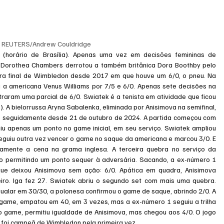
 
REUTERS/Andrew Couldridge
 (horário de Brasília). Apenas uma vez em decisões femininas de 
, Dorothea Chambers derrotou a também britânica Dora Boothby pelo 
ira final de Wimbledon desde 2017 em que houve um 6/0, o pneu. Na 
 a americana Venus Williams por 7/5 e 6/0. Apenas sete decisões na 
raram uma parcial de 6/0. Swiatek é a tenista em atividade que ficou 
 A bielorrussa Aryna Sabalenka, eliminada por Anisimova na semifinal, 
seguidamente desde 21 de outubro de 2024. A partida começou com 
u apenas um ponto no game inicial, em seu serviço. Swiatek ampliou 
eguiu outra vez vencer o game no saque da americana e marcou 3/0. E 
amente a cena na grama inglesa. A terceira quebra no serviço da 
 permitindo um ponto sequer à adversária. Sacando, a ex-número 1 
ue deixou Anisimova sem ação: 6/0. Apática em quadra, Anisimova 
eiro. Iga fez 27. Swiatek abriu o segundo set com mais uma quebra. 
alar em 30/30, a polonesa confirmou o game de saque, abrindo 2/0. A 
game, empatou em 40, em 3 vezes, mas a ex-número 1 seguiu a trilha 
to game, permitiu igualdade de Anisimova, mas chegou aos 4/0. O jogo 
foi campeã de Wimbledon pela primeira vez.