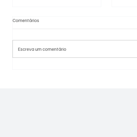
Comentários
Escreva um comentário
PREFEITURA DE
PREFEI
GUARATINGUETÁ FIRMA
AÇÕES 
TERMOS DE FOMENTO COM A
DIFERE
GUARDA MIRIM E O SOS
CIDADE
SERVIÇO DE OBRAS SOCIAIS