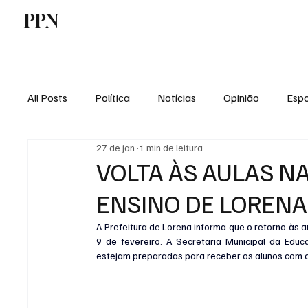
PPN
Home
Politica
Tecnologia
E
All Posts
Política
Notícias
Opinião
Espo
27 de jan.
1 min de leitura
Economia
Vale do Paraiba
Educação
VOLTA ÀS AULAS N
ENSINO DE LORENA
A Prefeitura de Lorena informa que o retorno às a
9 de fevereiro. A Secretaria Municipal da Educ
estejam preparadas para receber os alunos com o