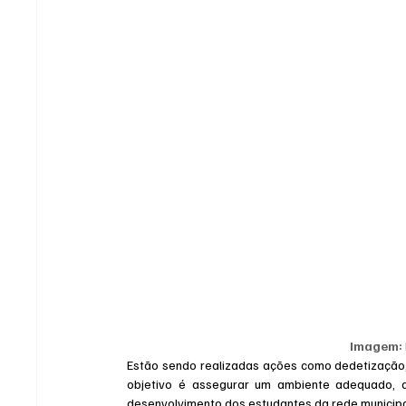
Imagem:
Estão sendo realizadas ações como dedetização, 
objetivo é assegurar um ambiente adequado, a
desenvolvimento dos estudantes da rede municipa