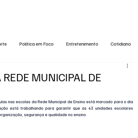
conomia
Saúde
Esporte
Entretenimento
Ciência
Entrevistas
rte
Politica em Foco
Entretenimento
Cotidiano
EI, PENSE COMIGO.
Tecnologia
Ciência
Entrevista
A REDE MUNICIPAL DE
ulas nas escolas da Rede Municipal de Ensino está marcado para o dia 
ação está trabalhando para garantir que as 43 unidades escolares 
rganização, segurança e qualidade no ensino.