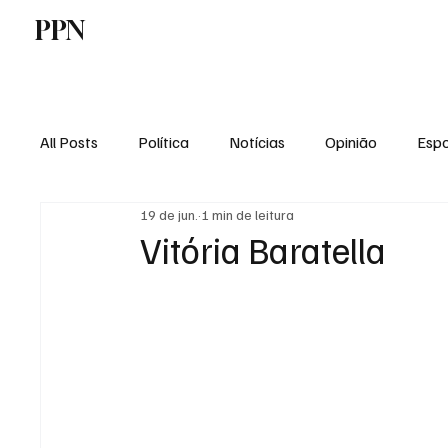
PPN
Home
Politica
Tecnologia
E
All Posts
Política
Notícias
Opinião
Espo
19 de jun.
1 min de leitura
Economia
Vale do Paraiba
Educação
Vitória Baratella