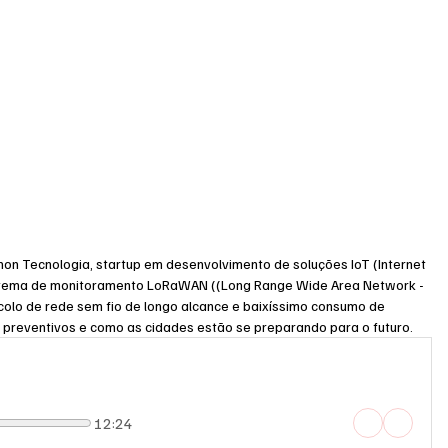
hon Tecnologia, startup em desenvolvimento de soluções IoT (Internet 
stema de monitoramento LoRaWAN ((Long Range Wide Area Network - 
colo de rede sem fio de longo alcance e baixíssimo consumo de 
s preventivos e como as cidades estão se preparando para o futuro.
12:24