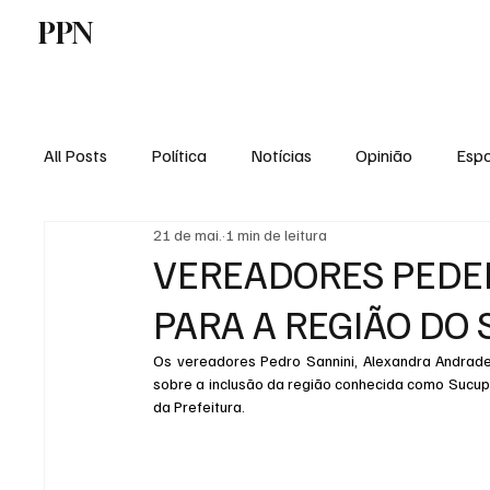
PPN
Home
Politica
Tecnologia
E
All Posts
Política
Notícias
Opinião
Espo
21 de mai.
1 min de leitura
Economia
Vale do Paraiba
Educação
VEREADORES PEDE
PARA A REGIÃO DO
Os vereadores Pedro Sannini, Alexandra Andrade
sobre a inclusão da região conhecida como Sucupi
da Prefeitura.