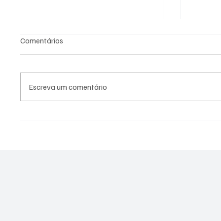
Comentários
Escreva um comentário
PREFEITURA DE
PREFEI
GUARATINGUETÁ FIRMA
AÇÕES 
TERMOS DE FOMENTO COM A
DIFERE
GUARDA MIRIM E O SOS
CIDADE
SERVIÇO DE OBRAS SOCIAIS