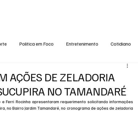
conomia
Saúde
Esporte
Entretenimento
Ciência
Entrevistas
rte
Politica em Foco
Entretenimento
Cotidiano
EI, PENSE COMIGO.
Tecnologia
Ciência
Entrevista
M AÇÕES DE ZELADORIA
 SUCUPIRA NO TAMANDARÉ
 e Ferri Rocinha apresentaram requerimento solicitando informações 
ra, no Bairro Jardim Tamandaré, no cronograma de ações de zeladoria 