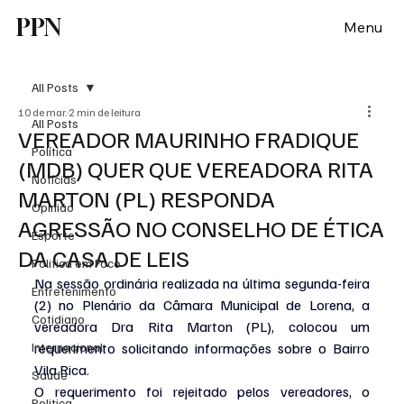
PPN
Menu
All Posts
10 de mar.
2 min de leitura
All Posts
VEREADOR MAURINHO FRADIQUE
Política
(MDB) QUER QUE VEREADORA RITA
Notícias
MARTON (PL) RESPONDA
Opinião
AGRESSÃO NO CONSELHO DE ÉTICA
Esporte
DA CASA DE LEIS
Politica em Foco
Na sessão ordinária realizada na última segunda-feira 
Entretenimento
(2) no Plenário da Câmara Municipal de Lorena, a 
Cotidiano
vereadora Dra Rita Marton (PL), colocou um 
Internacional
requerimento solicitando informações sobre o Bairro 
Vila Rica.
Saúde
O requerimento foi rejeitado pelos vereadores, o 
Politica