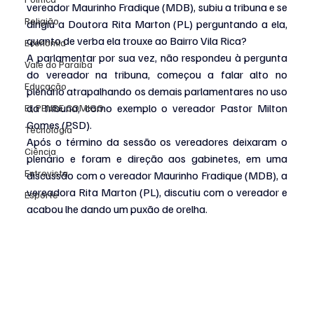
vereador Maurinho Fradique (MDB), subiu a tribuna e se 
Religião
dirigiu a Doutora Rita Marton (PL) perguntando a ela, 
quanto de verba ela trouxe ao Bairro Vila Rica?
Economia
A parlamentar por sua vez, não respondeu à pergunta 
Vale do Paraiba
do vereador na tribuna, começou a falar alto no 
Educação
plenário atrapalhando os demais parlamentares no uso 
da tribuna, como exemplo o vereador Pastor Milton 
EI, PENSE COMIGO.
Gomes (PSD).
Tecnologia
Após o término da sessão os vereadores deixaram o 
Ciência
plenário e foram e direção aos gabinetes, em uma 
Entrevista
discussão com o vereador Maurinho Fradique (MDB), a 
vereadora Rita Marton (PL), discutiu com o vereador e 
Esporte
acabou lhe dando um puxão de orelha.