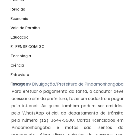
Religião
Economia
Vale do Paraiba
Educação
EI, PENSE COMIGO.
Tecnologia
Ciência
Entrevista
Imagem:
 Divulgação/Prefeitura de Pindamonhangaba
Esporte
Para efetuar o pagamento da tarifa, o condutor deve 
acessar o site da prefeitura, fazer um cadastro e pagar 
pela internet. As guias também podem ser emitidas 
pelo WhatsApp oficial do departamento de trânsito 
pelo número (12) 3644-5600. Carros licenciados em 
Pindamonhangaba e motos são isentos do 
pagamento. Além disso, veículos de pessoas que 