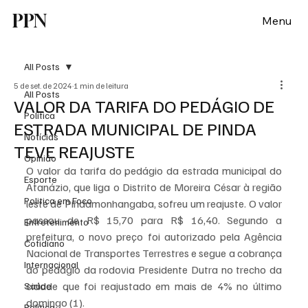
PPN
Menu
All Posts
5 de set. de 2024
1 min de leitura
All Posts
VALOR DA TARIFA DO PEDÁGIO DE
Política
ESTRADA MUNICIPAL DE PINDA
Notícias
TEVE REAJUSTE
Opinião
O valor da tarifa do pedágio da estrada municipal do 
Esporte
Atanázio, que liga o Distrito de Moreira César à região 
Politica em Foco
leste de Pindamonhangaba, sofreu um reajuste. O valor 
passou de R$ 15,70 para R$ 16,40. Segundo a 
Entretenimento
prefeitura, o novo preço foi autorizado pela Agência 
Cotidiano
Nacional de Transportes Terrestres e segue a cobrança 
Internacional
do pedágio da rodovia Presidente Dutra no trecho da 
cidade que foi reajustado em mais de 4% no último 
Saúde
domingo (1).
Politica