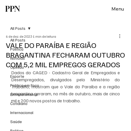
PPN
Menu
All Posts
6 de dez. de 2023
1 min de leitura
All Posts
VALE DO PARAÍBA E REGIÃO
Política
BRAGANTINA FECHARAM OUTUBRO
Notícias
COM 5,2 MIL EMPREGOS GERADOS
Opinião
Dados do CAGED - Cadastro Geral de Empregados e 
Esporte
Desempregados, divulgados pelo Ministério do 
Politica em Foco
Trabalho, mostram que o Vale do Paraíba e a região 
bragantina geraram, no mês de outubro, mais de cinco 
Entretenimento
mil e 200 novos postos de trabalho. 
Cotidiano
Internacional
Saúde
Politica