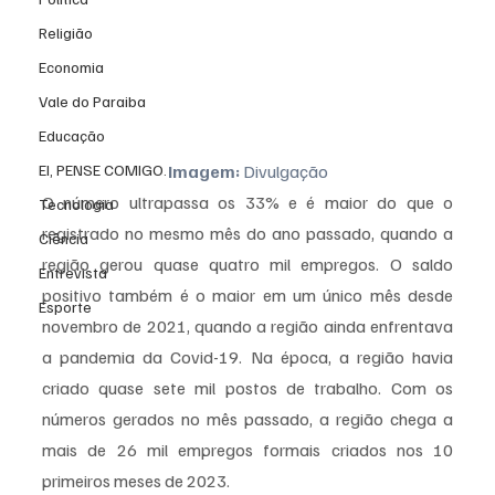
Religião
Economia
Vale do Paraiba
Educação
EI, PENSE COMIGO.
Imagem:
 Divulgação
O número ultrapassa os 33% e é maior do que o 
Tecnologia
registrado no mesmo mês do ano passado, quando a 
Ciência
região gerou quase quatro mil empregos. O saldo 
Entrevista
positivo também é o maior em um único mês desde 
Esporte
novembro de 2021, quando a região ainda enfrentava 
a pandemia da Covid-19. Na época, a região havia 
criado quase sete mil postos de trabalho. Com os 
números gerados no mês passado, a região chega a 
mais de 26 mil empregos formais criados nos 10 
primeiros meses de 2023.