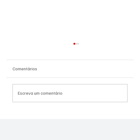
Comentários
Escreva um comentário
SÃO JOSÉ CONHECEU SUA 1ª DERROTA NA
COPA PAULISTA 2026