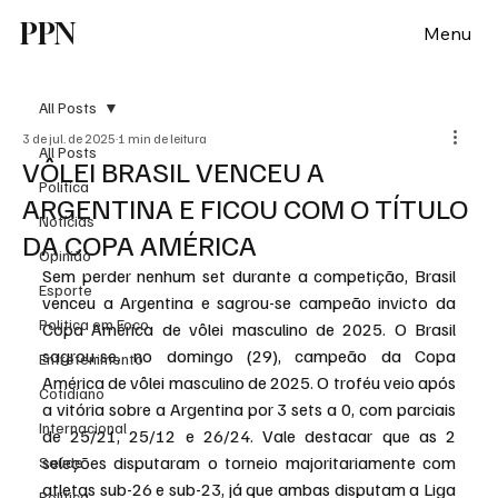
PPN
Menu
All Posts
3 de jul. de 2025
1 min de leitura
All Posts
VÔLEI BRASIL VENCEU A
Política
ARGENTINA E FICOU COM O TÍTULO
Notícias
DA COPA AMÉRICA
Opinião
Sem perder nenhum set durante a competição, Brasil 
Esporte
venceu a Argentina e sagrou-se campeão invicto da 
Politica em Foco
Copa América de vôlei masculino de 2025. O Brasil 
sagrou-se, no domingo (29), campeão da Copa 
Entretenimento
América de vôlei masculino de 2025. O troféu veio após 
Cotidiano
a vitória sobre a Argentina por 3 sets a 0, com parciais 
Internacional
de 25/21, 25/12 e 26/24. Vale destacar que as 2 
seleções disputaram o torneio majoritariamente com 
Saúde
atletas sub-26 e sub-23, já que ambas disputam a Liga 
Politica