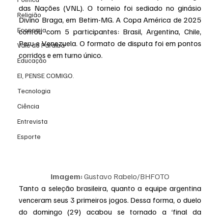
das Nações (VNL). O torneio foi sediado no ginásio 
Religião
Divino Braga, em Betim-MG. A Copa América de 2025 
Economia
contou com 5 participantes: Brasil, Argentina, Chile, 
Peru e Venezuela. O formato de disputa foi em pontos 
Vale do Paraiba
corridos e em turno único.
Educação
EI, PENSE COMIGO.
Tecnologia
Ciência
Entrevista
Esporte
Imagem:
 Gustavo Rabelo/BHFOTO
Tanto a seleção brasileira, quanto a equipe argentina 
venceram seus 3 primeiros jogos. Dessa forma, o duelo 
do domingo (29) acabou se tornado a ‘final da 