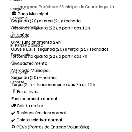
Imagem:
 Prefeitura Municipal de Guaratinguetá
Religião
🏛️ Paço Municipal
Economia
Segunda (20) e terça (21): fechado
Vale do Paraiba
Retorno na quarta (22), a partir das 11h
🩺 Saúde
Educação
UPA: funcionamento 24h
EI, PENSE COMIGO.
UBSs e ESFs: segunda (20) e terça (21): fechados
Tecnologia
Retorno na quarta (22), a partir das 7h
🛒 Abastecimento
Ciência
Mercado Municipal:
Entrevista
Segunda (20) – normal
Esporte
Terça (21) – funcionamento das 7h às 12h
🥬 Feiras livres
Funcionamento normal
🚛 Coleta de lixo
✔️ Resíduos úmidos: normal
✔️ Coleta seletiva: normal
♻️ PEVs (Pontos de Entrega Voluntária)