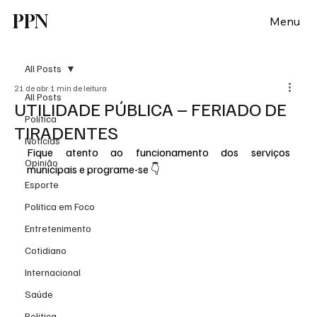
PPN
Menu
All Posts
21 de abr.
1 min de leitura
All Posts
UTILIDADE PÚBLICA – FERIADO DE
Política
TIRADENTES
Notícias
Fique atento ao funcionamento dos serviços 
Opinião
municipais e programe-se 👇
Esporte
Politica em Foco
Entretenimento
Cotidiano
Internacional
Saúde
Politica