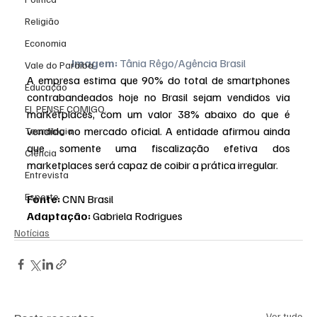
Religião
Economia
Imagem:
 Tânia Rêgo/Agência Brasil
Vale do Paraiba
A empresa estima que 90% do total de smartphones 
Educação
contrabandeados hoje no Brasil sejam vendidos via 
EI, PENSE COMIGO.
marketplaces, com um valor 38% abaixo do que é 
vendido no mercado oficial. A entidade afirmou ainda 
Tecnologia
que somente uma fiscalização efetiva dos 
Ciência
marketplaces será capaz de coibir a prática irregular.
Entrevista
Esporte
Fonte:
 CNN Brasil 
Adaptação:
 Gabriela Rodrigues
Notícias
Ver tudo