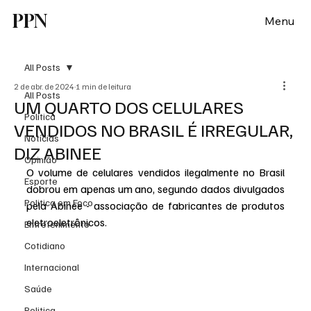
PPN
Menu
All Posts
2 de abr. de 2024
1 min de leitura
All Posts
UM QUARTO DOS CELULARES
Política
VENDIDOS NO BRASIL É IRREGULAR,
Notícias
DIZ ABINEE
Opinião
O volume de celulares vendidos ilegalmente no Brasil 
Esporte
dobrou em apenas um ano, segundo dados divulgados 
Politica em Foco
pela Abinee - associação de fabricantes de produtos 
eletroeletrônicos.
Entretenimento
Cotidiano
Internacional
Saúde
Politica