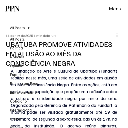
PPN
Menu
All Posts
11 de nov. de 2025
1 min de leitura
All Posts
UBATUBA PROMOVE ATIVIDADES
Política
EM ALUSÃO AO MÊS DA
Notícias
CONSCIÊNCIA NEGRA
Opinião
A Fundação de Arte e Cultura de Ubatuba (Fundart) 
Esporte
realiza, neste mês, uma série de atividades em alusão 
Politica em Foco
ao Mês da Consciência Negra. Entre as ações, está em 
cartaz uma exposição que propõe uma reflexão sobre 
Entretenimento
a cultura e a identidade negra por meio da arte. 
Cotidiano
Organizada pela Gerência de Patrimônio da Fundart, a 
Internacional
mostra pode ser visitada gratuitamente até 19 de 
dezembro, de segunda a sexta-feira, das 8h às 17h, na 
Saúde
sede da instituição. O acervo reúne pinturas, 
Politica