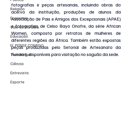
fotografias e peças artesanais, incluindo obras do 
Religião
acervo da instituição, produções de alunos da 
Economia
Associação de Pais e Amigos dos Excepcionais (APAE) 
e fotografias de Celso Bayo Onofre, da série African 
Vale do Paraiba
Women, composta por retratos de mulheres de 
Educação
diferentes regiões da África. Também estão expostas 
EI, PENSE COMIGO.
peças produzidas pelo Setorial de Artesanato da 
Fundart, disponíveis para visitação no saguão da sede.
Tecnologia
Ciência
Entrevista
Esporte