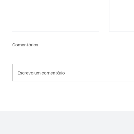
Comentários
Escreva um comentário
PREFEITURA DE
PREFEI
GUARATINGUETÁ FIRMA
AÇÕES 
TERMOS DE FOMENTO COM A
DIFERE
GUARDA MIRIM E O SOS
CIDADE
SERVIÇO DE OBRAS SOCIAIS