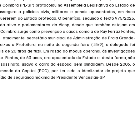
 Coimbra (PL-SP) protocolou na Assembleia Legislativa do Estado de 
segura a policiais civis, militares e penais aposentados, em risco 
quererem ao Estado proteção. O benefício, segundo o texto 975/2025, 
da ativa e parlamentares da Alesp, desde que também estejam em 
 Coimbra surge como prevenção a casos como a de Ruy Ferraz Fontes, 
e, atualmente, secretário municipal de Administração de Praia Grande-
ixou a Prefeitura, na noite de segunda-feira (15/9), o delegado foi 
de 20 tiros de fuzil. Em razão do modus operandi, às investigações 
e. Fontes, de 63 anos, era aposentado do Estado e, desta forma, não 
sassinato, usava o carro da esposa, sem blindagem. Desde 2006, o 
ando da Capital (PCC), por ter sido o idealizador do projeto que 
sídio de segurança máxima de Presidente Venceslau-SP.