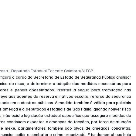
rensa - Deputado Estadual Tenente Coimbra/ALESP
icará a cargo da Secretaria de Estado de Segurança Pública analisar 
nica do risco, e determinar a adoção das medidas necessárias para 
litares e penais aposentados. Prestes a seguir para tramitação nas 
vê aos agentes da reserva e inativos escolta, reforço da segurança 
soais em cadastros públicos. A medida também é válida para policiais 
e ameaça e a deputados estaduais de São Paulo, quando houver risco 
, não existe legislação estadual específica que assegure medidas de 
tes continuem expostos a ameaças de facções, por força de atuação 
ra e mexe, parlamentares também são alvos de ameaças concretas, 
unciar, coibir e combater o crime organizado. É fundamental que haja 