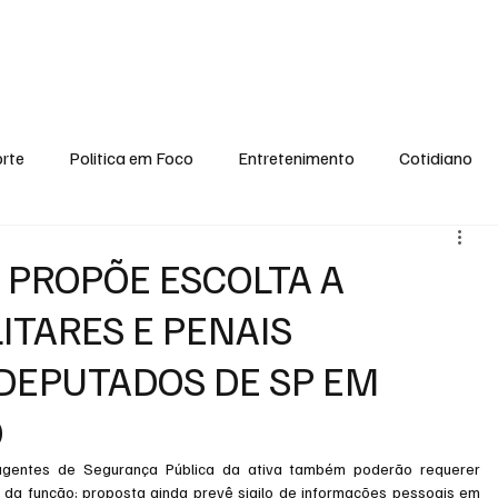
conomia
Saúde
Esporte
Entretenimento
Ciência
Entrevistas
rte
Politica em Foco
Entretenimento
Cotidiano
EI, PENSE COMIGO.
Tecnologia
Ciência
Entrevista
 PROPÕE ESCOLTA A
ILITARES E PENAIS
DEPUTADOS DE SP EM
O
agentes de Segurança Pública da ativa também poderão requerer 
o da função; proposta ainda prevê sigilo de informações pessoais em 