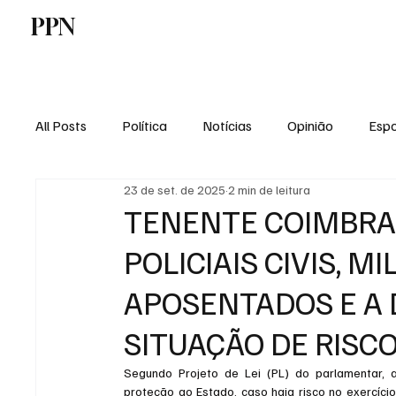
PPN
Home
Politica
Tecnologia
E
All Posts
Política
Notícias
Opinião
Espo
23 de set. de 2025
2 min de leitura
Economia
Vale do Paraiba
Educação
TENENTE COIMBRA
POLICIAIS CIVIS, M
APOSENTADOS E A 
SITUAÇÃO DE RISC
Segundo Projeto de Lei (PL) do parlamentar, 
proteção ao Estado, caso haja risco no exercíci