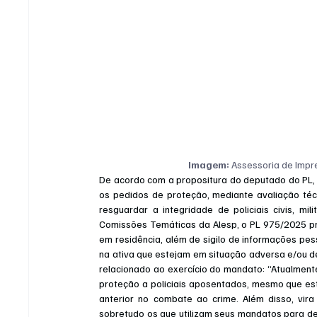
Imagem:
 Assessoria de Imp
De acordo com a propositura do deputado do PL, f
os pedidos de proteção, mediante avaliação téc
resguardar a integridade de policiais civis, mi
Comissões Temáticas da Alesp, o PL 975/2025 pre
em residência, além de sigilo de informações pes
na ativa que estejam em situação adversa e/ou d
relacionado ao exercício do mandato: “Atualmente
proteção a policiais aposentados, mesmo que es
anterior no combate ao crime. Além disso, vi
sobretudo os que utilizam seus mandatos para den