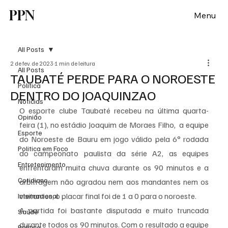
PPN
Menu
All Posts
2 de fev. de 2023
1 min de leitura
All Posts
TAUBATÉ PERDE PARA O NOROESTE
Política
DENTRO DO JOAQUINZAO
Notícias
O esporte clube Taubaté recebeu na última quarta-
Opinião
feira (1), no estádio Joaquim de Moraes Filho,  a equipe 
Esporte
do Noroeste de Bauru em jogo válido pela 6° rodada 
Politica em Foco
do campeonato paulista da série A2, as equipes 
Entretenimento
enfrentaram muita chuva durante os 90 minutos e a 
Cotidiano
arbitragem não agradou nem aos mandantes nem os 
visitantes, o placar final foi de 1 a 0 para o noroeste.
Internacional
A partida foi bastante disputada e muito truncada 
Saúde
durante todos os 90 minutos. Com o resultado a equipe 
Politica