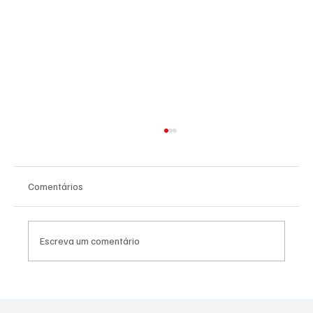
Comentários
Escreva um comentário
SÃO JOSÉ CONHECEU SUA 1ª DERROTA NA
COPA PAULISTA 2026