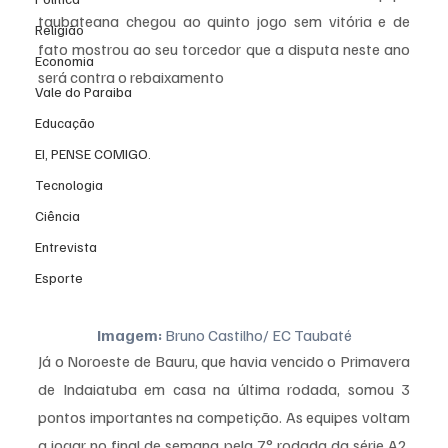
taubateana chegou ao quinto jogo sem vitória e de 
Religião
fato mostrou ao seu torcedor que a disputa neste ano 
Economia
será contra o rebaixamento
Vale do Paraiba
Educação
EI, PENSE COMIGO.
Tecnologia
Ciência
Entrevista
Esporte
Imagem:
 Bruno Castilho/ EC Taubaté
Já o Noroeste de Bauru, que havia vencido o Primavera 
de Indaiatuba em casa na última rodada, somou 3 
pontos importantes na competição. As equipes voltam 
a jogar no final de semana pela 7° rodada da série A2. 