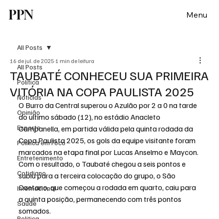
PPN
Menu
All Posts
16 de jul. de 2025
1 min de leitura
All Posts
TAUBATÉ CONHECEU SUA PRIMEIRA
Política
VITÓRIA NA COPA PAULISTA 2025
Notícias
O Burro da Central superou o Azulão por 2 a 0 na tarde 
Opinião
do ultimo sábado (12), no estádio Anacleto 
Esporte
Campanella, em partida válida pela quinta rodada da 
Copa Paulista 2025, os gols da equipe visitante foram 
Politica em Foco
marcados na etapa final por Lucas Anselmo e Maycon.
Entretenimento
Com o resultado, o Taubaté chegou a seis pontos e 
Cotidiano
subiu para a terceira colocação do grupo, o São 
Caetano, que começou a rodada em quarto, caiu para 
Internacional
a quinta posição, permanecendo com três pontos 
Saúde
somados.
Politica