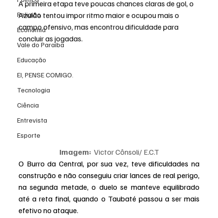
A primeira etapa teve poucas chances claras de gol, o 
Religião
Azulão tentou impor ritmo maior e ocupou mais o 
campo ofensivo, mas encontrou dificuldade para 
Economia
concluir as jogadas.
Vale do Paraiba
Educação
EI, PENSE COMIGO.
Tecnologia
Ciência
Entrevista
Esporte
Imagem: 
 Victor Cônsoli/ E.C.T
O Burro da Central, por sua vez, teve dificuldades na 
construção e não conseguiu criar lances de real perigo, 
na segunda metade, o duelo se manteve equilibrado 
até a reta final, quando o Taubaté passou a ser mais 
efetivo no ataque.