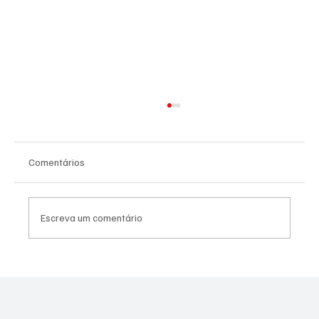
Comentários
Escreva um comentário
NADADORA JOSEENSE FABÍOLA MOLINA
CONQUISTOU DUAS MEDALHAS DE OURO E
BATEU RECORDE BRASILEIRO