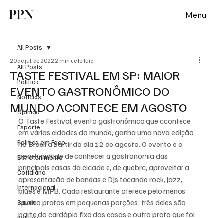
PPN
Menu
All Posts
20 de jul. de 2022
2 min de leitura
All Posts
TASTE FESTIVAL EM SP: MAIOR
Política
EVENTO GASTRONÔMICO DO
Notícias
MUNDO ACONTECE EM AGOSTO
Opinião
O Taste Festival, evento gastronômico que acontece 
Esporte
em várias cidades do mundo, ganha uma nova edição 
Politica em Foco
no Brasil a partir do dia 12 de agosto. O evento é a 
oportunidade de conhecer a gastronomia das 
Entretenimento
principais casas da cidade e, de quebra, aproveitar a 
Cotidiano
apresentação de bandas e DJs tocando rock, jazz, 
Internacional
blues e MPB. Cada restaurante oferece pelo menos 
quatro pratos em pequenas porções: três deles são 
Saúde
parte do cardápio fixo das casas e outro prato que foi 
Politica