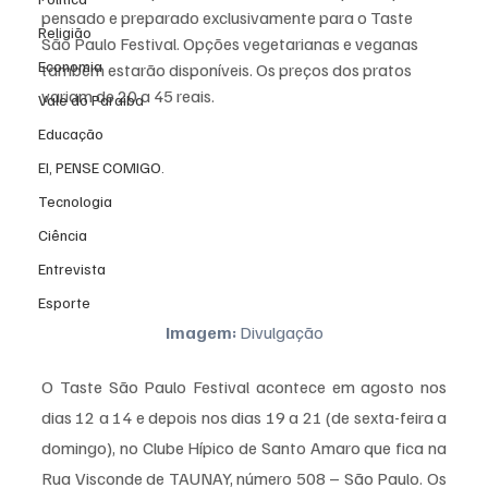
pensado e preparado exclusivamente para o Taste 
Religião
São Paulo Festival. Opções vegetarianas e veganas 
Economia
também estarão disponíveis. Os preços dos pratos 
variam de 20 a 45 reais.
Vale do Paraiba
Educação
EI, PENSE COMIGO.
Tecnologia
Ciência
Entrevista
Esporte
Imagem:
 Divulgação
O Taste São Paulo Festival acontece em agosto nos 
dias 12 a 14 e depois nos dias 19 a 21 (de sexta-feira a 
domingo), no Clube Hípico de Santo Amaro que fica na 
Rua Visconde de TAUNAY, número 508 – São Paulo. Os 