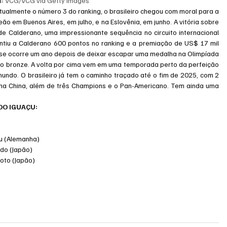
: 
VCG/VCG via Getty Images
Atualmente o número 3 do ranking, o brasileiro chegou com moral para a 
 em Buenos Aires, em julho, e na Eslovênia, em junho. A vitória sobre 
e Calderano, uma impressionante sequência no circuito internacional 
antiu a Calderano 600 pontos no ranking e a premiação de US$ 17 mil 
fase ocorre um ano depois de deixar escapar uma medalha na Olimpíada 
elo bronze. A volta por cima vem em uma temporada perto da perfeição 
undo. O brasileiro já tem o caminho traçado até o fim de 2025, com 2 
na China, além de três Champions e o Pan-Americano. Tem ainda uma 
DO IGUAÇU:
Qiu (Alemanha)
Odo (Japão)
moto (Japão)