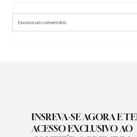
Escreva um comentário
PREFEITURA DE
PREFEI
GUARATINGUETÁ FIRMA
AÇÕES 
TERMOS DE FOMENTO COM A
DIFERE
GUARDA MIRIM E O SOS
CIDADE
SERVIÇO DE OBRAS SOCIAIS
INSREVA-SE AGORA E T
ACESSO EXCLUSIVO AO