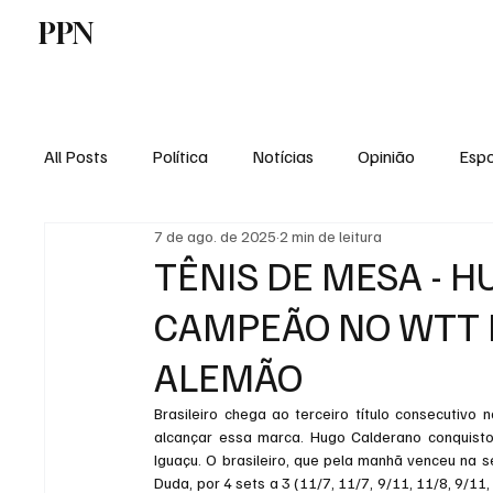
PPN
Home
Politica
Tecnologia
E
All Posts
Política
Notícias
Opinião
Espo
7 de ago. de 2025
2 min de leitura
Economia
Vale do Paraiba
Educação
TÊNIS DE MESA - 
CAMPEÃO NO WTT 
ALEMÃO
Brasileiro chega ao terceiro título consecutivo n
alcançar essa marca. Hugo Calderano conquisto
Iguaçu. O brasileiro, que pela manhã venceu na se
Duda, por 4 sets a 3 (11/7, 11/7, 9/11, 11/8, 9/