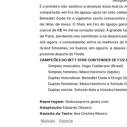
Imagem
É o primeiro não asiático a alcançar essa marca. 
competição em Foz do Iguaçu após ter sido campeão
Benedikt Duda foi a vigésima sexta consecutiva d
de tênis de mesa. O título em Foz do Iguaçu gar
(cerca de R$ 94 mil na cotação atual). A grande 
de Paris, perdendo nas semifinais e na disputa p
até agora, o consolidando entre os melhores do m
Grand Smashes, na Suécia, em agosto, e depois 
possível disputa do Finals.
CAMPEÕES DO WTT STAR CONTENDER DE FOZ 
·         Simples masculino: Hugo Calderano (Brasil)
·         Simples feminino: Miwa Harimoto (Japão)
·         Duplas masculinas: Benedikt Duda e Droga 
·         Duplas Femininas: Miwa Harimoto e Satsuki 
·         Duplas mistas: Satoshi Aida e Honoka Hashi
Reportagem: 
Globoesporte.globo.com
Adaptação: 
Eduardo Oliveira
Revisão de Texto:
 Ana Cristina Ribeiro
Notícias
Esporte