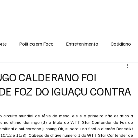
conomia
Saúde
Esporte
Entretenimento
Ciência
Entrevistas
rte
Politica em Foco
Entretenimento
Cotidiano
EI, PENSE COMIGO.
Tecnologia
Ciência
Entrevista
HUGO CALDERANO FOI
DE FOZ DO IGUAÇU CONTRA
o circuito mundial de tênis de mesa; ele é o primeiro não asiático a 
u no último domingo (3) o título do WTT Star Contender de Foz do 
mifinal o sul-coreano Junsung Oh, superou na final o alemão Benedikt 
11, 10/12 e 11/8). Cabeça de chave número 1 do WTT Star Contender de 