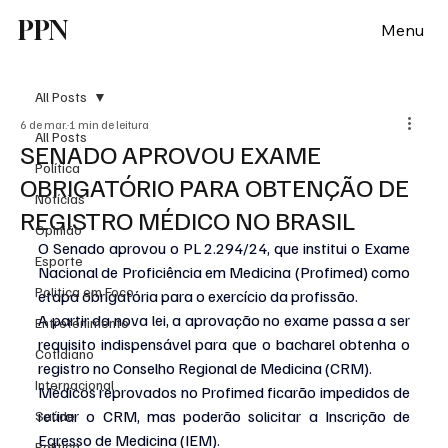
PPN
Menu
All Posts
6 de mar.
1 min de leitura
All Posts
SENADO APROVOU EXAME
Política
OBRIGATÓRIO PARA OBTENÇÃO DE
Notícias
REGISTRO MÉDICO NO BRASIL
Opinião
O Senado aprovou o PL 2.294/24, que institui o Exame 
Esporte
Nacional de Proficiência em Medicina (Profimed) como 
Politica em Foco
etapa obrigatória para o exercício da profissão.
A partir da nova lei, a aprovação no exame passa a ser 
Entretenimento
requisito indispensável para que o bacharel obtenha o 
Cotidiano
registro no Conselho Regional de Medicina (CRM).
Internacional
Médicos reprovados no Profimed ficarão impedidos de 
retirar o CRM, mas poderão solicitar a Inscrição de 
Saúde
Egresso de Medicina (IEM).
Politica