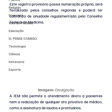
Este registro provisório possui numeração própria, será 
Religião
fiscalizado pelos conselhos regionais e poderá ter 
Economia
cobrança de anuidade regulamentada pelo Conselho 
Federal de Medicina.
Vale do Paraiba
Educação
EI, PENSE COMIGO.
Tecnologia
Ciência
Entrevista
Esporte
Imagem:
 Divulgação
A IEM não permite o atendimento direto a pacientes 
nem a realização de qualquer ato privativo de médico, 
como a assinatura de laudos e prontuários.