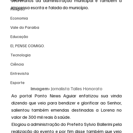
secretários da administração municipal e também a 
imprensa escrita e falada do município.
Religião
Economia
Vale do Paraiba
Educação
EI, PENSE COMIGO.
Tecnologia
Ciência
Entrevista
Esporte
Imagem: 
Jornalista Talles Honorato
Ao portal Ponto News Aguiar enfatizou sua vinda 
dizendo que veio para bendizer e glorificar ao Senhor, 
salientou também emendas destinadas a Lorena no 
valor de 300 mil reais à saúde.
Elogiou a administração do Prefeito Sylvio Ballerini pela 
realização do evento e por fim disse também que veio 