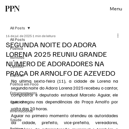
PPN
Menu
All Posts
16 de jul. de 2025
1 min de leitura
All Posts
SEGUNDA NOITE DO ADORA
Política
LORENA 2025 REUNIU GRANDE
Notícias
NÚMERO DE ADORADORES NA
Opinião
PRAÇA DR ARNOLFO DE AZEVEDO
Esporte
Na ultima sexta-feira (11), a cidade de Lorena na 
Politica em Foco
segunda noite do Adora Lorena 2025 recebeu o cantor, 
Entretenimento
compositor e deputado estadual Marcelo Aguiar, ele 
que chegou nas dependências da Praça Arnolfo por 
Cotidiano
volta das 20 horas.
Internacional
Aguiar no primeiro momento atendeu as autoridades 
Saúde
da cidade, prefeito, vice-prefeita, vereadores, 
Politica