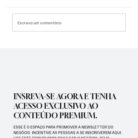
Escreva um comentário
PREFEITURA REALIZARÁ VACINAÇÃO
ANTIRRÁBICA PARA PETS
INSREVA-SE AGORA E TENHA
ACESSO EXCLUSIVO AO
CONTEÚDO PREMIUM.
ESSE É O ESPAÇO PARA PROMOVER A NEWSLETTER DO
NEGÓCIO. INCENTIVE AS PESSOAS A SE INSCREVEREM AQUI.
USE ESTE ESPAÇO PARA DIVULGAR O NEGÓCIO, SEUS