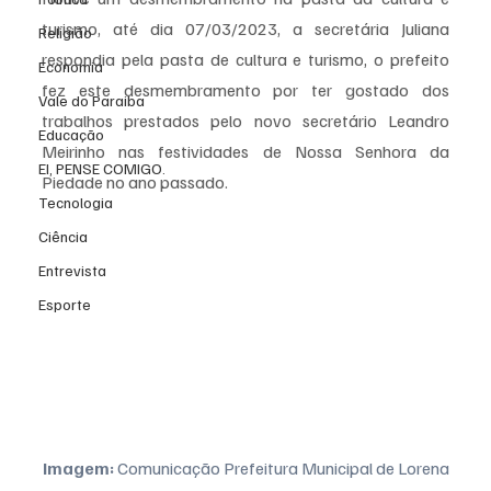
turismo, até dia 07/03/2023, a secretária Juliana 
Religião
respondia pela pasta de cultura e turismo, o prefeito 
Economia
fez este desmembramento por ter gostado dos 
Vale do Paraiba
trabalhos prestados pelo novo secretário Leandro 
Educação
Meirinho nas festividades de Nossa Senhora da 
EI, PENSE COMIGO.
Piedade no ano passado.
Tecnologia
Ciência
Entrevista
Esporte
Imagem: 
Comunicação Prefeitura Municipal de Lorena