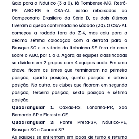
Galo para o Náutico (3 a 0). Já Tombense-MG, Retrô-
PE, ABC-RN e CSA-AL estão rebaixados ao 
Campeonato Brasileiro da Série D, os dois últimos 
tiveram a queda confirmada no sábado (30). O CSA-AL 
começou a rodada fora do Z-4, mas caiu para a 
décima sétima colocação com a derrota para o 
Brusque-SC e a vitória do Itabaiana-SE fora de casa 
sobre o ABC, por 1 a 0. Agora, as equipes classificadas 
se dividem em 2 grupos com 4 equipes cada. Em uma 
chave, ficam os times que terminaram na primeira 
posição, quarta posição, quinta posição e oitava 
posição. Na outra, os clubes que ficaram em segunda 
posição, terceira posição, sexta posição e sétima 
posição.
Quadrangular 1:
 Caxias-RS, Londrina-PR, São 
Bernardo-SP e Floresta-CE.
Quadrangular 2: 
Ponte Preta-SP, Náutico-PE, 
Brusque-SC e Guarani-SP
As equipes se enfrentam em jogos de turno e returno 