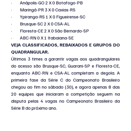
·         Anápolis-GO 2 X 0 Botafogo-PB
·         Maringá-PR 3 X 0 Caxias-RS
·         Ypiranga-RS 1 X 0 Figueirense-SC
·         Brusque-SC 2 X 0 CSA-AL
·         Floresta-CE 2 X 0 São Bernardo-SP
·         ABC-RN 0 X 1 Itabaiana-SE
VEJA CLASSIFICADOS, REBAIXADOS E GRUPOS DO 
QUADRANGULAR.
Últimos 3 times a garantir vagas aos quadrangulares 
do acesso são Brusque-SC, Guarani-SP e Floresta-CE, 
enquanto ABC-RN e CSA-AL completam a degola. A 
primeira fase da Série C do Campeonato Brasileiro 
chegou ao fim no sábado (30), e agora apenas 8 das 
20 equipes que iniciaram a competição seguem na 
disputa pelas 4 vagas no Campeonato Brasileiro da 
Série B do próximo ano.