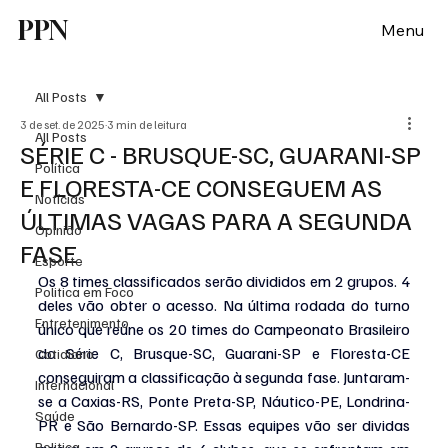
PPN
Menu
All Posts
3 de set. de 2025
3 min de leitura
All Posts
SÉRIE C - BRUSQUE-SC, GUARANI-SP
Política
E FLORESTA-CE CONSEGUEM AS
Notícias
ÚLTIMAS VAGAS PARA A SEGUNDA
Opinião
FASE
Esporte
Os 8 times classificados serão divididos em 2 grupos. 4 
Politica em Foco
deles vão obter o acesso. Na última rodada do turno 
Entretenimento
único que reúne os 20 times do Campeonato Brasileiro 
da Série C, Brusque-SC, Guarani-SP e Floresta-CE 
Cotidiano
conseguiram a classificação à segunda fase. Juntaram-
Internacional
se a Caxias-RS, Ponte Preta-SP, Náutico-PE, Londrina-
Saúde
PR e São Bernardo-SP. Essas equipes vão ser dividas 
Politica