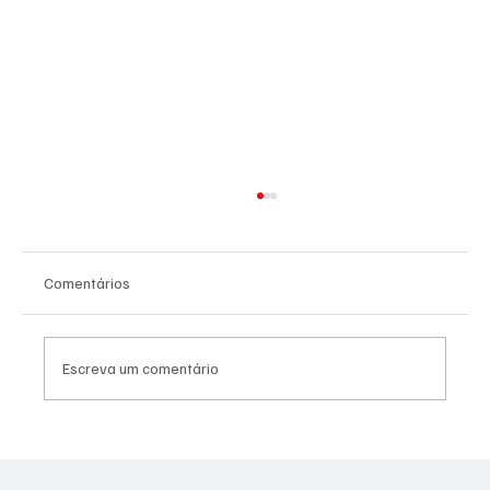
Comentários
Escreva um comentário
NADADORA JOSEENSE FABÍOLA MOLINA
CONQUISTOU DUAS MEDALHAS DE OURO E