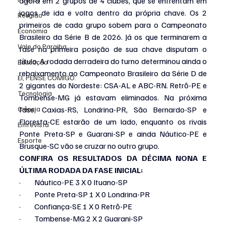
agora em 2 grupos de 4 clubes, que se enfrentam em 
jogos de ida e volta dentro da própria chave. Os 2 
Religião
primeiros de cada grupo sobem para o Campeonato 
Economia
Brasileiro da Série B de 2026. Já os que terminarem a 
Vale do Paraiba
fase na primeira posição de sua chave disputam o 
título. A rodada derradeira do turno determinou ainda o 
Educação
rebaixamento ao Campeonato Brasileiro da Série D de 
EI, PENSE COMIGO.
2 gigantes do Nordeste: CSA-AL e ABC-RN. Retrô-PE e 
Tecnologia
Tombense-MG já estavam eliminados. Na próxima 
Ciência
fase, Caxias-RS, Londrina-PR, São Bernardo-SP e 
Floresta-CE estarão de um lado, enquanto os rivais 
Entrevista
Ponte Preta-SP e Guarani-SP e ainda Náutico-PE e 
Esporte
Brusque-SC vão se cruzar no outro grupo.
CONFIRA OS RESULTADOS DA DÉCIMA NONA E 
ÚLTIMA RODADA DA FASE INICIAL:
·         Náutico-PE 3 X 0 Ituano-SP
·         Ponte Preta-SP 1 X 0 Londrina-PR
·         Confiança-SE 1 X 0 Retrô-PE
·         Tombense-MG 2 X 2 Guarani-SP