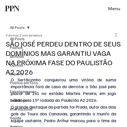
PPN
Menu
All Posts
9 de mar.
2 min de leitura
All Posts
SÃO JOSÉ PERDEU DENTRO DE SEUS
Política
DOMÍNIOS MAS GARANTIU VAGA
Notícias
NA PRÓXIMA FASE DO PAULISTÃO
Opinião
A2 2026
Esporte
O Sertãozinho conquistou uma vitória de suma 
Politica em Foco
importância fora de casa do derrotar o São José pelo 
Entretenimento
placar de 2x1 no estádio Martins Pereira, em jogo 
válido pela 15ª rodada do Paulistão A2 2026.
Cotidiano
O grande destaque da partida foi Prado, autor dos dois 
Internacional
gols do Touro dos Canaviais, garantindo o triunfo da 
Saúde
equipe visitante, Pedro Arthur marcou para o time da 
Politica