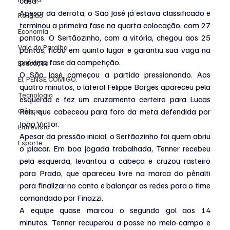
casa.
Apesar da derrota, o São José já estava classificado e 
Religião
terminou a primeira fase na quarta colocação, com 27 
Economia
pontos. O Sertãozinho, com a vitória, chegou aos 25 
Vale do Paraiba
pontos, ficou em quinto lugar e garantiu sua vaga na 
próxima fase da competição.
Educação
O São José começou a partida pressionando. Aos 
EI, PENSE COMIGO.
quatro minutos, o lateral Felippe Borges apareceu pela 
Tecnologia
esquerda e fez um cruzamento certeiro para Lucas 
Ciência
Reis, que cabeceou para fora da meta defendida por 
João Victor.
Entrevista
Apesar da pressão inicial, o Sertãozinho foi quem abriu 
Esporte
o placar. Em boa jogada trabalhada, Tenner recebeu 
pela esquerda, levantou a cabeça e cruzou rasteiro 
para Prado, que apareceu livre na marca do pênalti 
para finalizar no canto e balançar as redes para o time 
comandado por Finazzi.
A equipe quase marcou o segundo gol aos 14 
minutos. Tenner
recuperou a posse no meio-campo e 