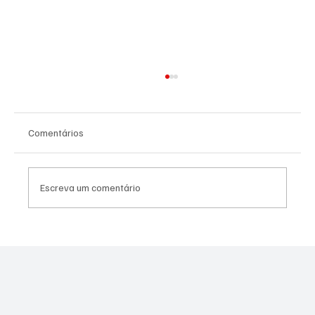
Comentários
Escreva um comentário
PREFEITURA REALIZARÁ VACINAÇÃO
ANTIRRÁBICA PARA PETS