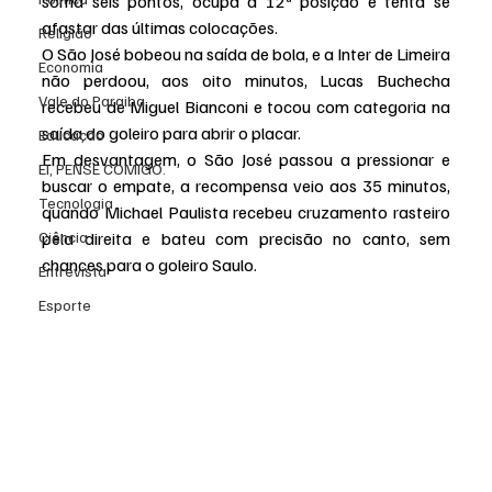
soma seis pontos, ocupa a 12ª posição e tenta se 
afastar das últimas colocações.
Religião
O São José bobeou na saída de bola, e a Inter de Limeira 
Economia
não perdoou, aos oito minutos, Lucas Buchecha 
Vale do Paraiba
recebeu de Miguel Bianconi e tocou com categoria na 
saída do goleiro para abrir o placar.
Educação
Em desvantagem, o São José passou a pressionar e 
EI, PENSE COMIGO.
buscar o empate, a recompensa veio aos 35 minutos, 
Tecnologia
quando Michael Paulista recebeu cruzamento rasteiro 
Ciência
pela direita e bateu com precisão no canto, sem 
chances para o goleiro Saulo.
Entrevista
Esporte