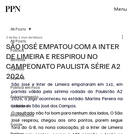
PPN
Menu
All Posts
2 de fev.
1 min de leitura
All Posts
SÃO JOSÉ EMPATOU COM A INTER
Política
DE LIMEIRA E RESPIROU NO
Notícias
CAMPEONATO PAULISTA SÉRIE A2
Opinião
2026
Esporte
São José e Inter de Limeira empataram em 1x1, em 
Politica em Foco
partida válida pela sétima rodada do Paulistão A2 
Entretenimento
2026, o jogo aconteceu no estádio Martins Pereira na 
cidade de São José dos Campos.
Cotidiano
O resultado não foi bom para nenhum dos lados, O São 
Internacional
José respirou, chegou aos oito pontos, porem segue 
Saúde
fora do G-8, na nona colocação, já a Inter de Limeira 
Politica